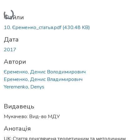
Вантажиться...
Файли
10. Єременко_статья.pdf
(430.48 KB)
Дата
2017
Автори
Єременко, Денис Володимирович
Еременко, Денис Владимирович
Yeremenko, Denys
Видавець
Мукачево: Вид-во МДУ
Анотація
UK: Стаття присвячена теоретичним та методичним