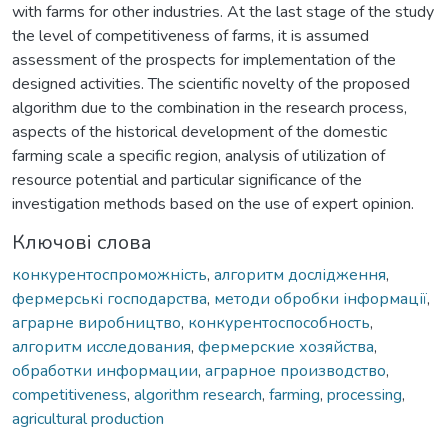
with farms for other industries. At the last stage of the study
the level of competitiveness of farms, it is assumed
assessment of the prospects for implementation of the
designed activities. The scientific novelty of the proposed
algorithm due to the combination in the research process,
aspects of the historical development of the domestic
farming scale a specific region, analysis of utilization of
resource potential and particular significance of the
investigation methods based on the use of expert opinion.
Ключові слова
конкурентоспроможність
,
алгоритм дослідження
,
фермерські господарства
,
методи обробки інформації
,
аграрне виробництво
,
конкурентоспособность
,
алгоритм исследования
,
фермерские хозяйства
,
обработки информации
,
аграрное производство
,
competitiveness
,
algorithm research
,
farming
,
processing
,
agricultural production