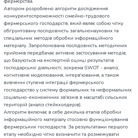
фермерства.
Автором розроблено алгоритм дослідження
конкурентоспроможності сімейно-трудового
фермерського господарств, який являє собою чітку
обґрунтовану послідовність загальнонаукових та
спеціальних методів обробки інформаційного
матеріалу. Запропонована послідовність методичних
прийомів передбачає активне застосування методів,
що базуються на експертній оцінці результатів
господарської діяльності, зокрема SWOT - аналіз,
когнітивне моделювання, інтерв'ювання, а також
вивченні ступеня інтеграції фермерського
господарство у систему формальних та неформальних
соціально-економічних зв'язків в масштабі сільських
територій (аналіз стейкхолдерів).
Алгоритм включає в себе декілька етапів обробки
інформаційного матеріалу стосовно функціонування
фермерських господарств. За результатами першого
етапу необхідно чітко визначити та розмежувати