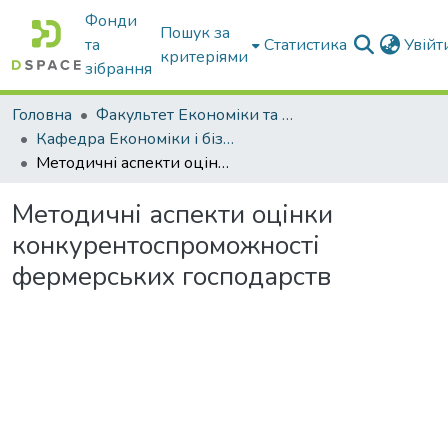
Фонди
Пошук за
та
Статистика
Увій
критеріями
зібрання
Головна
Факультет Економіки та бізнесу
Кафедра Економіки і бізнесу
Методичні аспекти оцінки конкурентоспроможності фермерських господарств
Методичні аспекти оцінки
конкурентоспроможності
фермерських господарств