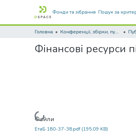
Фонди та зібрання
Пошук за крите
Головна
Конференції, збірки, публікації молодих вчених і здобувачів : магістрів, бакалаврів, аспірантів.
Фінансові ресурси 
Вантажиться...
Файли
ЕтаБ 180-37-38.pdf
(195.09 KB)