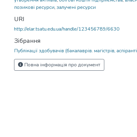
утворення активів
,
обігові кошти підприємства
,
власн
позикові ресурси
,
залучені ресурси
URI
http://elar.tsatu.edu.ua/handle/123456789/6630
Зібрання
Публікації здобувачів (бакалаврів. магістрів, аспіранті
Повна інформація про документ