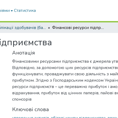
ріями
Статистика
Публікації здобувачів (бакалаврів. магістрів, аспірантів)
Фінансові ресурси підприємства
підприємства
Анотація
Фінансовими ресурсами підприємства є джерела утв
Відповідно, за допомогою цих ресурсів підприємств
функціонувати, проваджувати свою діяльність з май
прибутком. Згідно з Господарським кодексом Україн
ресурси підприємств – це переважно прибуток і амо
відрахування, прибуток від цінних паперів, пайові в
спонсорів
Ключові слова