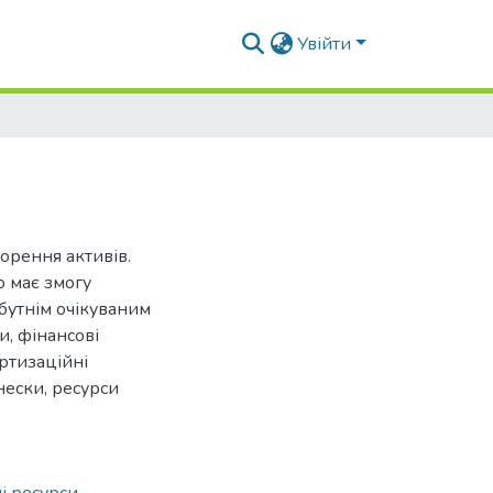
Увійти
орення активів.
о має змогу
бутнім очікуваним
и, фінансові
ртизаційні
нески, ресурси