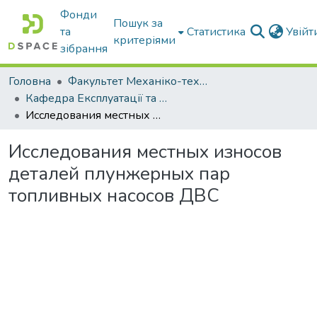
Фонди
Пошук за
та
Статистика
Увій
критеріями
зібрання
Головна
Факультет Механіко-технологічний
Кафедра Експлуатації та технічного сервісу машин
Исследования местных износов деталей плунжерных пар топливных насосов ДВС
Исследования местных износов
деталей плунжерных пар
топливных насосов ДВС