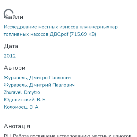
Вантажиться...
Файли
Исследрвание местных износов плунжерныхпар
топливных насосов ДВС.pdf
(715.69 KB)
Дата
2012
Автори
Журавель, Дмитро Павлович
Журавель, Дмитрий Павлович
Zhuravel, Dmytro
Юдовинский, В. Б.
Коломоец, В. А.
Анотація
RU: Работа посвящена исследованию местных износов