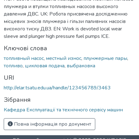
плунжера и втулки топливных насосов высокого
давления ДВС. UK: Робота присвячена дослідженню
місцевих зносів плунжера і гільзи паливних насосів
високого тиску ДВЗ. EN: Work is devoted local wear
sleeve and plunger high pressure fuel pumps ICE.
Ключові слова
топливный насос
,
местный износ
,
плунжерные пары
,
топливо
,
цикловая подача
,
выбраковка
URI
http://elar.tsatu.edu.ua/handle/123456789/3463
Зібрання
Кафедра Експлуатації та технічного сервісу машин
Повна інформація про документ