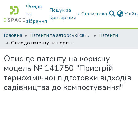
Фонди
Пошук за
та
Статистика
Увій
критеріями
зібрання
Головна
Патенти та авторські свідоцтва
Патенти
Опис до патенту на корисну модель № 141750 "Пристрій термохімічної підготовки відходів садівництва до компостування"
Опис до патенту на корисну
модель № 141750 "Пристрій
термохімічної підготовки відходів
садівництва до компостування"