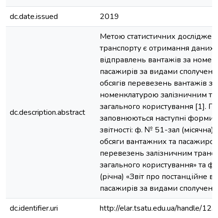
dc.date.issued
2019
Метою статистичних досліджен
транспорту є отримання даних 
відправлень вантажів за номен
пасажирів за видами сполучення
обсягів перевезень вантажів за
номенклатурою залізничним тр
загального користування [1]. П
dc.description.abstract
заповнюються наступні форми с
звітності: ф. № 51-зал (місячна) 
обсяги вантажних та пасажирс
перевезень залізничним транс
загального користування» та ф.
(річна) «Звіт про постанційне в
пасажирів за видами сполученн
dc.identifier.uri
http://elar.tsatu.edu.ua/handle/