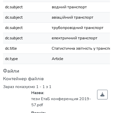
dc.subject
водний транспорт
dc.subject
авіаційний транспорт
dc.subject
трубопровідний транспорт
dc.subject
електричний транспорт
dc.title
Статистична звітність у транспор
dc.type
Article
Файли
Контейнер файлів
Зараз показуємо
1 - 1 з 1
Назва:
тези ЕтаБ конференция 2019-
57.pdf