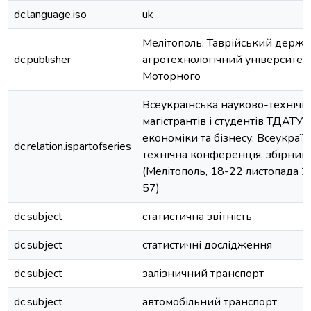
dc.language.iso
uk
Мелітополь: Таврійський держ
dc.publisher
агротехнологічний університет
Моторного
Всеукраїнська науково-техніч
магістрантів і студентів ТДАТУ.
економіки та бізнесу: Всеукраї
dc.relation.ispartofseries
технічна конференція, збірник
(Мелітополь, 18-22 листопада 20
57)
dc.subject
статистична звітність
dc.subject
статистичні дослідження
dc.subject
залізничний транспорт
dc.subject
автомобільний транспорт