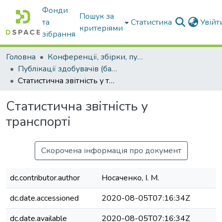
Фонди
Пошук за
та
Статистика
Увій
критеріями
зібрання
Головна
Конференції, збірки, публікації молодих вчених і здобувачів : магістрів, бакалаврів, аспірантів.
Публікації здобувачів (бакалаврів. магістрів, аспірантів)
Статистична звітність у транспорті
Статистична звітність у
транспорті
Скорочена інформація про документ
dc.contributor.author
Носаченко, І. М.
dc.date.accessioned
2020-08-05T07:16:34Z
dc.date.available
2020-08-05T07:16:34Z