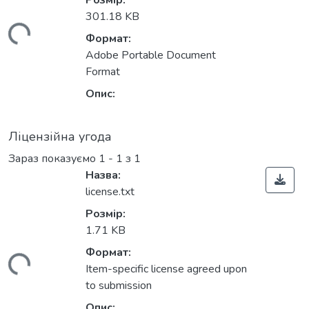
Розмір:
301.18 KB
ться...
Формат:
Adobe Portable Document
Format
Опис:
Ліцензійна угода
Зараз показуємо
1 - 1 з 1
Назва:
license.txt
Розмір:
1.71 KB
Формат:
ться...
Item-specific license agreed upon
to submission
Опис: