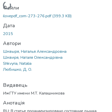
Вантажиться...
Файли
ilovepdf_com-273-276.pdf
(399.3 KB)
Дата
2015
Автори
Шквыря, Наталья Александровна
Шквиря, Наталя Олександрівна
Shkvyria, Natalia
Любишко, Д. О.
Видавець
ИжГТУ имени М.Т. Калашникова
Анотація
RU: В статье проанализировано состояние рынка