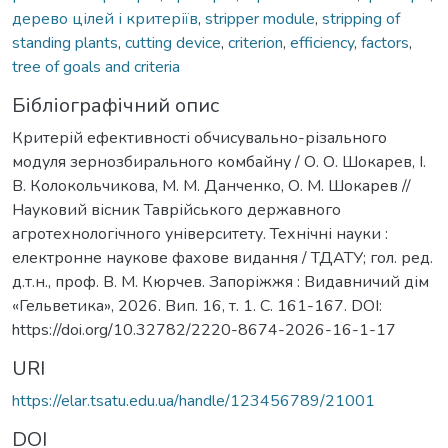
дерево цілей і критеріїв
,
stripper module
,
stripping of
standing plants
,
cutting device
,
criterion
,
efficiency
,
factors
,
tree of goals and criteria
Бібліографічний опис
Критерій ефективності обчисувально-різального
модуля зернозбирального комбайну / О. О. Шокарев, І.
В. Колокольчикова, М. М. Данченко, О. М. Шокарев //
Науковий вісник Таврійського державного
агротехнологічного університету. Технічні науки :
електронне наукове фахове видання / ТДАТУ; гол. ред.
д.т.н., проф. В. М. Кюрчев. Запоріжжя : Видавничий дім
«Гельветика», 2026. Вип. 16, т. 1. С. 161-167. DOI:
https://doi.org/10.32782/2220-8674-2026-16-1-17
URI
https://elar.tsatu.edu.ua/handle/123456789/21001
DOI