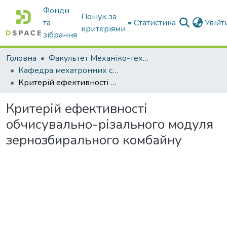
Фонди
Пошук за
та
Статистика
Увій
критеріями
зібрання
Головна
Факультет Механіко-технологічний
Кафедра мехатронних систем тракторів та сільскогосподарських машин
Критерій ефективності обчисувально-різального модуля зернозбирального комбайну
Критерій ефективності
обчисувально-різального модуля
зернозбирального комбайну