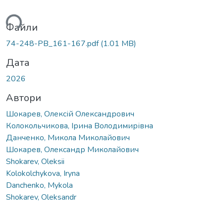
ься...
Файли
74-248-PB_161-167.pdf
(1.01 MB)
Дата
2026
Автори
Шокарев, Олексій Олександрович
Колокольчикова, Ірина Володимирівна
Данченко, Микола Миколайович
Шокарев, Олександр Миколайович
Shokarev, Oleksii
Kolokolchykova, Iryna
Danchenko, Mykola
Shokarev, Oleksandr