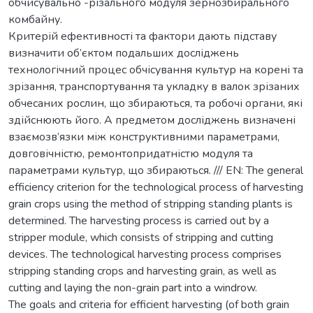
обчисувально -різального модуля зернозбирального
комбайну.
Критерій ефективності та фактори дають підставу
визначити об’єктом подальших досліджень
технологічний процес обчісування культур на корені та
зрізання, транспортування та укладку в валок зрізаних
обчесаних рослин, що збираються, та робочі органи, які
здійснюють його. А предметом досліджень визначені
взаємозв’язки між конструктивними параметрами,
довговічністю, ремонтопридатністю модуля та
параметрами культур, що збираються. /// EN: The general
efficiency criterion for the technological process of harvesting
grain crops using the method of stripping standing plants is
determined. The harvesting process is carried out by a
stripper module, which consists of stripping and cutting
devices. The technological harvesting process comprises
stripping standing crops and harvesting grain, as well as
cutting and laying the non-grain part into a windrow.
The goals and criteria for efficient harvesting (of both grain