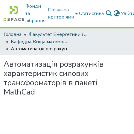
Фонди
Пошук за
та
Статистика
Увій
критеріями
зібрання
Головна
Факультет Енергетики і комп'ютерних технологій
Кафедра Вища математика та фізика
Автоматизація розрахунків характеристик силових трансформаторів в пакеті MathCad
Автоматизація розрахунків
характеристик силових
трансформаторів в пакеті
MathCad