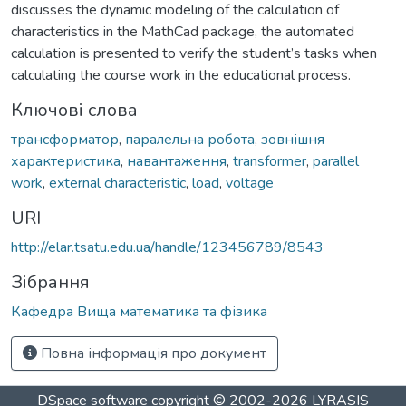
discusses the dynamic modeling of the calculation of
characteristics in the MathCad package, the automated
calculation is presented to verify the student’s tasks when
calculating the course work in the educational process.
Ключові слова
трансформатор
,
паралельна робота
,
зовнішня
характеристика
,
навантаження
,
transformer
,
parallel
work
,
external characteristic
,
load
,
voltage
URI
http://elar.tsatu.edu.ua/handle/123456789/8543
Зібрання
Кафедра Вища математика та фізика
Повна інформація про документ
DSpace software
copyright © 2002-2026
LYRASIS