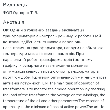
Видавець
ФОП Однорог Т. В.
Анотація
UK: Одним з головних завдань експлуатації
трансформаторів є контроль режиму їх роботи. Цей
контроль здійснюється шляхом перевірки
навантаження трансформатора, напруги на обмотках,
температури масла і інших параметрів. При
паралельній роботі трансформаторів і змінному
графіку їх сумарного навантаження можлива
оптимізація кількості працюючих трансформаторів
протягом доби. Критерій оптимальності - мінімум втрат
активної потужності. EN: The main task of operation of
transformers is to monitor their mode operation, by checking
the load of the transformer, the voltage on the windings, the
temperature of the oil and other parameters.The criterion of
optimality is the minimum of loss of active power.The article