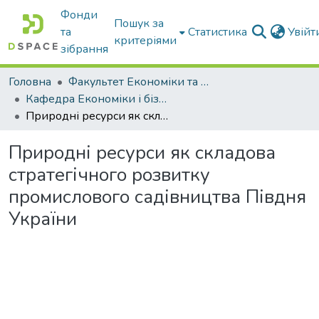
Фонди
Пошук за
та
Статистика
Увій
критеріями
зібрання
Головна
Факультет Економіки та бізнесу
Кафедра Економіки і бізнесу
Природні ресурси як складова стратегічного розвитку промислового садівництва Півдня України
Природні ресурси як складова
стратегічного розвитку
промислового садівництва Півдня
України