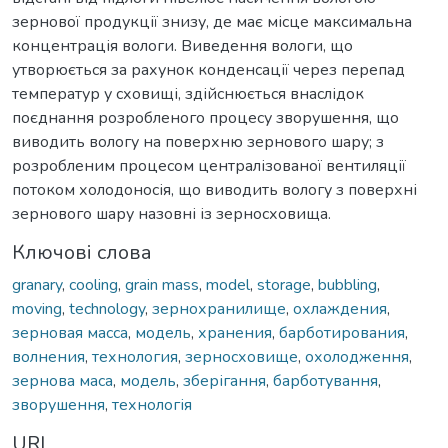
зернової продукції знизу, де має місце максимальна
концентрація вологи. Виведення вологи, що
утворюється за рахунок конденсації через перепад
температур у сховищі, здійснюється внаслідок
поєднання розробленого процесу зворушення, що
виводить вологу на поверхню зернового шару; з
розробленим процесом централізованої вентиляції
потоком холодоносія, що виводить вологу з поверхні
зернового шару назовні із зерносховища.
Ключові слова
granary
,
cooling
,
grain mass
,
model
,
storage
,
bubbling
,
moving
,
technology
,
зернохранилище
,
охлаждения
,
зерновая масса
,
модель
,
хранения
,
барботирования
,
волнения
,
технология
,
зерносховище
,
охолодження
,
зернова маса
,
модель
,
зберігання
,
барботування
,
зворушення
,
технологія
URI