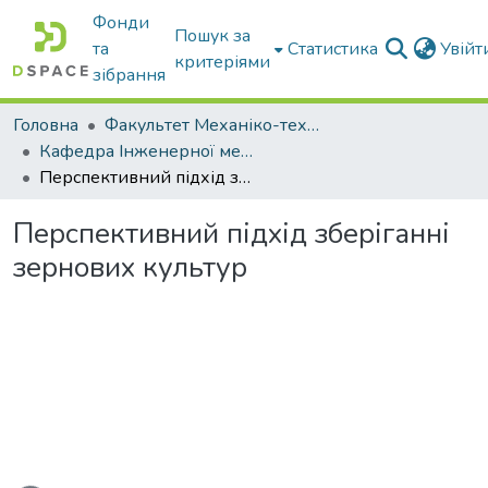
Фонди
Пошук за
та
Статистика
Увій
критеріями
зібрання
Головна
Факультет Механіко-технологічний
Кафедра Інженерної механіки та комп'ютерного проектування
Перспективний підхід зберіганні зернових культур
Перспективний підхід зберіганні
зернових культур