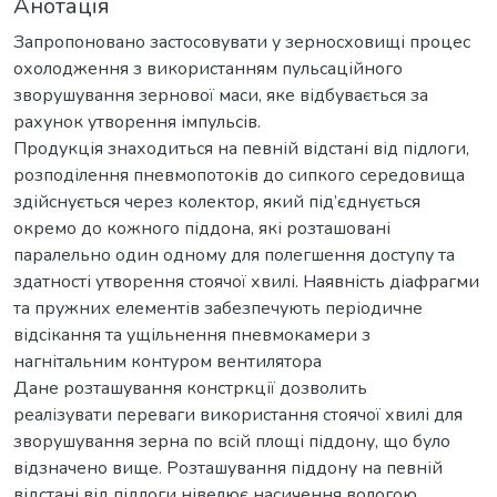
Анотація
Запропоновано застосовувати у зерносховищі процес
охолодження з використанням пульсаційного
зворушування зернової маси, яке відбувається за
рахунок утворення імпульсів.
Продукція знаходиться на певній відстані від підлоги,
розподілення пневмопотоків до сипкого середовища
здійснується через колектор, який під’єднується
окремо до кожного піддона, які розташовані
паралельно один одному для полегшення доступу та
здатності утворення стоячої хвилі. Наявність діафрагми
та пружних елементів забезпечують періодичне
відсікання та ущільнення пневмокамери з
нагнітальним контуром вентилятора
Дане розташування констркції дозволить
реалізувати переваги використання стоячої хвилі для
зворушування зерна по всій площі піддону, що було
відзначено вище. Розташування піддону на певній
відстані від підлоги нівелює насичення вологою