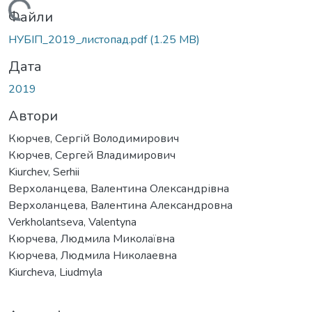
ажиться...
Файли
НУБІП_2019_листопад.pdf
(1.25 MB)
Дата
2019
Автори
Кюрчев, Сергій Володимирович
Кюрчев, Сергей Владимирович
Kiurchev, Serhii
Верхоланцева, Валентина Олександрівна
Верхоланцева, Валентина Александровна
Verkholantseva, Valentyna
Кюрчева, Людмила Миколаївна
Кюрчева, Людмила Николаевна
Kiurcheva, Liudmyla