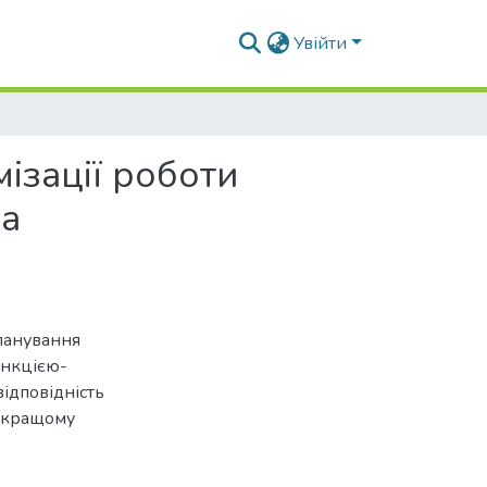
Увійти
ізації роботи
ва
ланування
ункцією-
відповідність
айкращому