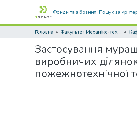
Фонди та зібрання
Пошук за крите
Головна
Факультет Механіко-технологічний
Застосування мураш
виробничих ділянок
пожежнотехнічної т
Вантажиться...