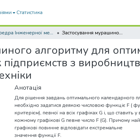
ріями
Статистика
Кафедра Інженерної механіки та комп'ютерного проектування
Застосування мурашиного алгоритму для оптимізації роботи виробничих ділянок підприємств з виробництва пожежнотехнічної техніки
иного алгоритму для оптим
 підприємств з виробницт
ехніки
Анотація
Для рішення завдань оптимального календарного п
необхідно задатися деякою числовою функціє F ( ф
критерієм), певної на всіх графіках G і, що ставить у 
кожному графікові G певне число F (G). Причому н
графікові повинне відповідати екстремальне
значення функції F.