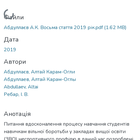
Вантажиться...
Файли
Абдуллаєв А.К. Восьма стаття 2019 рік.pdf
(1.62 MB)
Дата
2019
Автори
Абдуллаєв, Алтай Карам-Огли
Абдуллаев, Алтай Карам-Оглы
Abdullaev, Altai
Ребар, І. В.
Анотація
Питання вдосконалення процесу навчання студентів
навичкам вільної боротьби у закладах вищої освіти
(ЗВО) неспортивного профілю в даний час розроблені