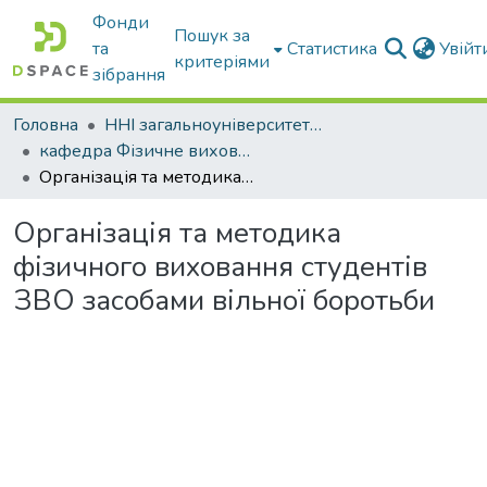
Фонди
Пошук за
та
Статистика
Увій
критеріями
зібрання
Головна
ННІ загальноуніверситетської підготовки
кафедра Фізичне виховання і спорт
Організація та методика фізичного виховання студентів ЗВО засобами вільної боротьби
Організація та методика
фізичного виховання студентів
ЗВО засобами вільної боротьби