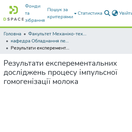
Фонди
Пошук за
та
Статистика
Увій
критеріями
зібрання
Головна
Факультет Механіко-технологічний
кафедра Обладнання переробних і харчових виробництв ім. професора Ф.Ю. Ялпачика
Результати експерементальних досліджень процесу імпульсної гомогенізації молока
Результати експерементальних
досліджень процесу імпульсної
гомогенізації молока