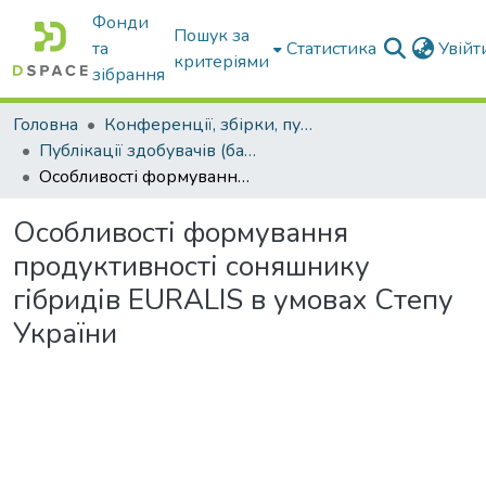
Фонди
Пошук за
та
Статистика
Увій
критеріями
зібрання
Головна
Конференції, збірки, публікації молодих вчених і здобувачів : магістрів, бакалаврів, аспірантів.
Публікації здобувачів (бакалаврів. магістрів, аспірантів)
Особливості формування продуктивності соняшнику гібридів EURALIS в умовах Степу України
Особливості формування
продуктивності соняшнику
гібридів EURALIS в умовах Степу
України