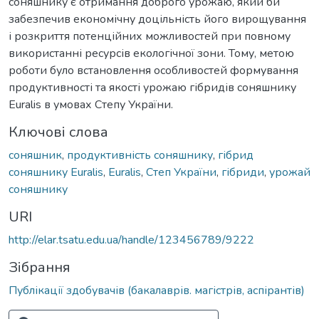
соняшнику є отримання доброго урожаю, який би
забезпечив економічну доцільність його вирощування
і розкриття потенційних можливостей при повному
використанні ресурсів екологічної зони. Тому, метою
роботи було встановлення особливостей формування
продуктивності та якості урожаю гібридів соняшнику
Euralis в умовах Степу України.
Ключові слова
соняшник
,
продуктивність соняшнику
,
гібрид
соняшнику Euralis
,
Euralis
,
Степ України
,
гібриди
,
урожай
соняшнику
URI
http://elar.tsatu.edu.ua/handle/123456789/9222
Зібрання
Публікації здобувачів (бакалаврів. магістрів, аспірантів)