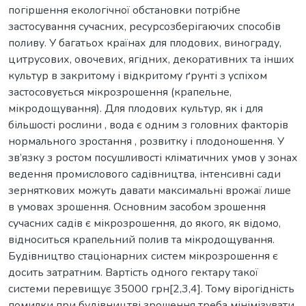
погіршення екологічної обстановки потрібне
застосування сучасних, ресурсозберігаючих способів
поливу. У багатьох країнах для плодових, винограду,
цитрусових, овочевих, ягідних, декоративних та інших
культур в закритому і відкритому ґрунті з успіхом
застосовується мікрозрошення (крапельне,
мікродощування). Для плодових культур, як і для
більшості рослини , вода є одним з головних факторів
нормального зростання , розвитку і плодоношення. У
зв’язку з ростом посушливості кліматичних умов у зонах
ведення промислового садівництва, інтенсивні сади
зерняткових можуть давати максимальні врожаї лише
в умовах зрошення. Основним засобом зрошення
сучасних садів є мікрозрошення, до якого, як відомо,
відноситься крапельний полив та мікродощування.
Будівництво стаціонарних систем мікрозрошення є
досить затратним. Вартість одного гектару такої
системи перевищує 35000 грн[2,3,4]. Тому вірогідність
помилки при будівництві зрошення треба мінімізувати