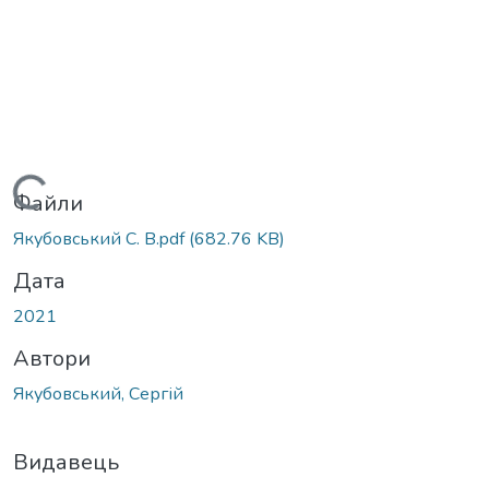
антажиться...
Файли
Якубовський С. В.pdf
(682.76 KB)
Дата
2021
Автори
Якубовський, Сергій
Видавець