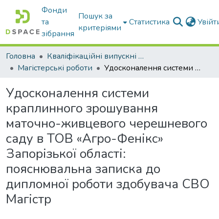
Фонди
Пошук за
та
Статистика
Увій
критеріями
зібрання
Головна
Кваліфікаційні випускні роботи бакалаврів і магістрів
Магістерські роботи
Удосконалення системи краплинного зрошування маточно-живцевого черешневого саду в ТОВ «Агро-Фенікс» Запорізької області: пояснювальна записка до дипломної роботи здобувача СВО Магістр
Удосконалення системи
краплинного зрошування
маточно-живцевого черешневого
саду в ТОВ «Агро-Фенікс»
Запорізької області:
пояснювальна записка до
дипломної роботи здобувача СВО
Магістр