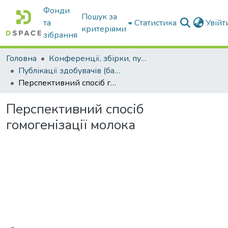
Фонди
Пошук за
та
Статистика
Увій
критеріями
зібрання
Головна
Конференції, збірки, публікації молодих вчених і здобувачів : магістрів, бакалаврів, аспірантів.
Публікації здобувачів (бакалаврів. магістрів, аспірантів)
Перспективний спосіб гомогенізації молока
Перспективний спосіб
гомогенізації молока