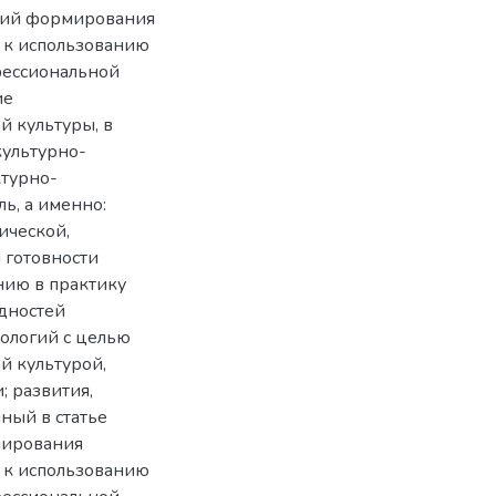
вий формирования
 к использованию
фессиональной
ие
й культуры, в
культурно-
ктурно-
ь, а именно:
ической,
 готовности
нию в практику
дностей
ологий с целью
й культурой,
; развития,
ный в статье
мирования
 к использованию