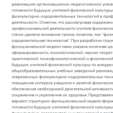
реализацию организационно-педагогических усло
готовности будущих учителей физической культуры
физкультурно-оздоровительных технологий в про
деятельности. Отметим, что рассматривая содержан
профессиональной деятельности учителя физическо
статье уделено внимание такому понятию, как “физ
оздоровительная технология”. При разработке стру
функциональной модели нами указана конечная цел
сформированность психологической, научно-теорет
практической, психофизиологической и физической
будущих учителей физической культуры по внедре
общеобразовательных учебных заведений разнови
современных физкультурно-оздоровительных техн
повышения интереса учащихся к занятий физическо
обеспечения необходимой двигательной активности
сохранения и укрепления их здоровья. Представлен
вариант структурно-функциональный модели фор
готовности будущих учителей физической культуры