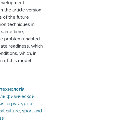
 development,
n the article version
s of the future
tion techniques in
e same time,
 the problem enabled
iate readiness, which
ditions, which, in
on of this model
технологія
,
ель физической
ия
,
структурно-
al culture
,
sport and
ss