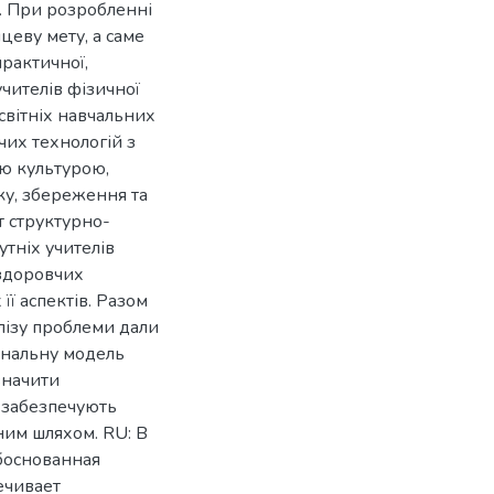
”. При розробленні
цеву мету, а саме
практичної,
учителів фізичної
вітніх навчальних
чих технологій з
ою культурою,
ку, збереження та
т структурно-
тніх учителів
оздоровчих
її аспектів. Разом
алізу проблеми дали
ональну модель
значити
, забезпечують
ним шляхом. RU: В
обоснованная
ечивает