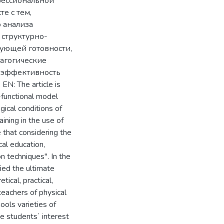
фессиональной
е с тем,
о анализа
 структурно-
ующей готовности,
агогические
т эффективность
: The article is
-functional model
ical conditions of
aining in the use of
 that considering the
cal education,
on techniques". In the
ied the ultimate
tical, practical,
teachers of physical
ools varieties of
e studentsʼ interest