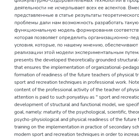
физкультурно-оздоровительных технологий в про
деятельности не исчерпывает всех ее аспектов. Вмест
представленные в статье результаты теоретическог
проблемы дали нам возможность разработать такую
функциональную модель формирования соответств
которая позволяет определить организационно-пед
условия, которые, по нашему мнению, обеспечиваю
реализации этой модели экспериментальным путем. EN
presents the developed theoretically grounded structural
that ensures the implementation of organizational-pedagog
formation of readiness of the future teachers of physical tr
sport and recreation techniques in professional work. Note
content of the professional activity of the teacher of physi
attention is paid to such ponyatiiyu as " sport and recreati
development of structural and functional model, we specif
goal, namely: maturity of the psychological, scientific, theore
psycho-physiological and physical readiness of the future 
training on the implementation in practice of secondary sch
modern sport and recreation techniques in order to increas