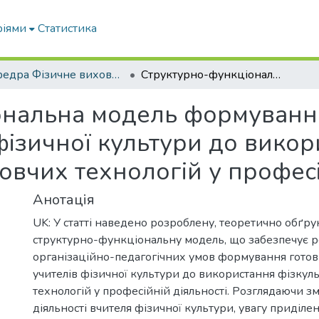
ріями
Статистика
кафедра Фізичне виховання і спорт
Структурно-функціональна модель формування готовності майбутніх учителів фізичної культури до використання фізкультурно-оздоровчих технологій у професійній діяльності
нальна модель формування
фізичної культури до вико
вчих технологій у професі
Анотація
UK: У статті наведено розроблену, теоретично обґр
структурно-функціональну модель, що забезпечує р
організаційно-педагогічних умов формування готов
учителів фізичної культури до використання фізку
технологій у професійній діяльності. Розглядаючи зм
діяльності вчителя фізичної культури, увагу приділен