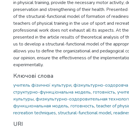
in physical training, provide the necessary motor activity;
preservation and strengthening of their health. Presented i
of the structural-functional model of formation of readines
teachers of physical training in the use of sport and recrea
professional work does not exhaust all its aspects. At th
presented in the article results of theoretical analysis of
us to develop a structural-functional model of the appropr
allows you to define the organizational and pedagogical con
our opinion, ensure the effectiveness of the implementati
experimentally.
Ключові слова
учитель фізичної культури
,
фізкультурно-оздоровча 
структурно-функціональна модель
,
готовність
,
учит
культуры
,
физкультурно-оздоровительная технолог
функциональная модель
,
готовность
,
teacher of physic
recreation techniques
,
structural-functional model
,
readine
URI