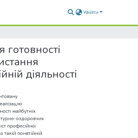
Увійти
 готовності
ристання
йній діяльності
унтовану
еалізацію
ності майбутніх
льтурно-оздоровчих
іст професійної
о такій понятійній