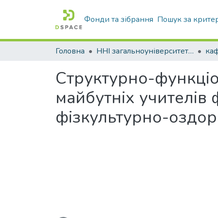
Фонди та зібрання
Пошук за крите
Головна
ННІ загальноуніверситетської підготовки
Структурно-функціо
майбутніх учителів 
фізкультурно-оздоро
Вантажиться...