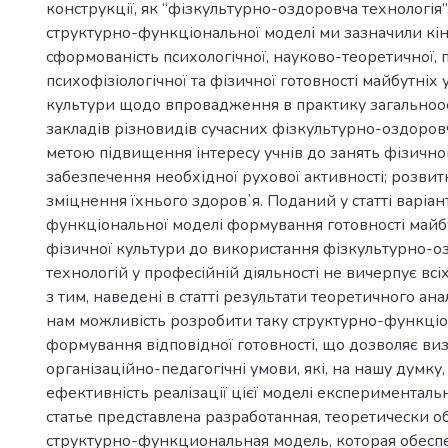
конструкції, як “фізкультурно-оздоровча технологія
структурно-функціональної моделі ми зазначили кін
сформованість психологічної, науково-теоретичної, 
психофізіологічної та фізичної готовності майбутніх 
культури щодо впровадження в практику загальноос
закладів різновидів сучасних фізкультурно-оздоров
метою підвищення інтересу учнів до занять фізичн
забезпечення необхідної рухової активності; розвит
зміцнення їхнього здоровʼя. Поданий у статті варіан
функціональної моделі формування готовності майбу
фізичної культури до використання фізкультурно-
технологій у професійній діяльності не вичерпує всіх 
з тим, наведені в статті результати теоретичного ан
нам можливість розробити таку структурно-функці
формування відповідної готовності, що дозволяє ви
організаційно-педагогічні умови, які, на нашу думку
ефективність реалізації цієї моделі експерименталь
статье представлена разработанная, теоретически 
структурно-функциональная модель, которая обесп