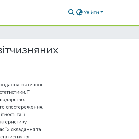
Увійти
вітчизняних
 подання статичної
статистики, її
подарство.
ого спостереження.
ності та її
актеристику
ас їх складання та
статистичної