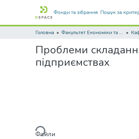
Фонди та зібрання
Пошук за крите
Головна
Факультет Економіки та бізнесу
Проблеми складання 
підприємствах
Вантажиться...
Файли