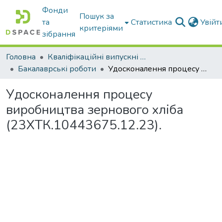
Фонди
Пошук за
та
Статистика
Увій
критеріями
зібрання
Головна
Кваліфікаційні випускні роботи бакалаврів і магістрів
Бакалаврські роботи
Удосконалення процесу виробництва зернового хліба (23ХТК.10443675.12.23).
Удосконалення процесу
виробництва зернового хліба
(23ХТК.10443675.12.23).