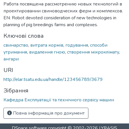
Работа посвящена рассмотрению новых технологий в
проектировании свиноводческих ферм и комплексов.
EN: Robot devoted consideration of new technologies in
planning of pig breedings farms and complexes.
Ключові слова
свинарство
,
витрата кормів
,
годування
,
способи
утримання
,
видалення гною
,
створення мікроклімату
,
ангари
URI
http://elar.tsatu.edu.ua/handle/123456789/3679
Зібрання
Кафедра Експлуатації та технічного сервісу машин
Повна інформація про документ
DSpace software
copyright © 2002-2026
LYRASIS