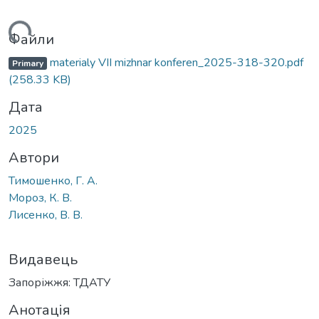
житься...
Файли
materialy VІІ mizhnar konferen_2025-318-320.pdf
Primary
(258.33 KB)
Дата
2025
Автори
Тимошенко, Г. А.
Мороз, К. В.
Лисенко, В. В.
Видавець
Запоріжжя: ТДАТУ
Анотація