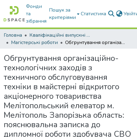
Фонди
Пошук за
та
Статистика
Увій
критеріями
зібрання
Головна
Кваліфікаційні випускні роботи бакалаврів і магістрів
Магістерські роботи
Обгрунтування організаційно-технологічних заходів з техничного обслуговування техніки в майстерні відкритого акціонерного товаривства Мелітопольський елеватор м. Мелітополь Запорізька область: пояснювальна записка до дипломної роботи здобувача СВО Магістр
Обгрунтування організаційно-
технологічних заходів з
техничного обслуговування
техніки в майстерні відкритого
акціонерного товаривства
Мелітопольський елеватор м.
Мелітополь Запорізька область:
пояснювальна записка до
дипломної роботи здобувача СВО