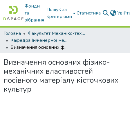
Фонди
Пошук за
та
Статистика
Увій
критеріями
зібрання
Головна
Факультет Механіко-технологічний
Кафедра Інженерної механіки та комп'ютерного проектування
Визначення основних фізико-механічних властивостей посівного матеріалу кісточкових культур
Визначення основних фізико-
механічних властивостей
посівного матеріалу кісточкових
культур