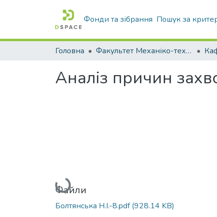
Фонди та зібрання
Пошук за крите
Головна
Факультет Механіко-технологічний
Аналіз причин захв
Вантажиться...
Файли
Болтянська Н.І.-8.pdf
(928.14 KB)