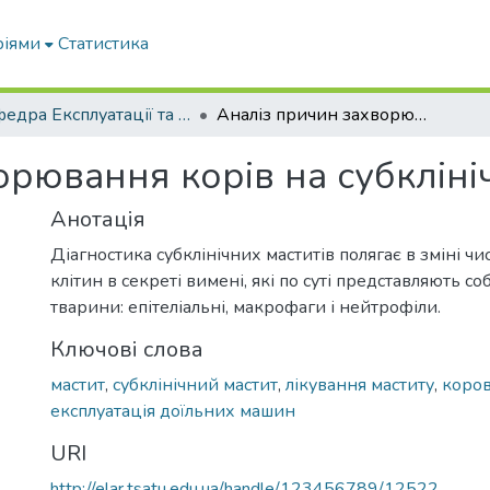
ріями
Статистика
Кафедра Експлуатації та технічного сервісу машин
Аналіз причин захворювання корів на субклінічний мастит
орювання корів на субкліні
Анотація
Діагностика субклінічних маститів полягає в зміні ч
клітин в секреті вимені, які по суті представляють со
тварини: епітеліальні, макрофаги і нейтрофіли.
Ключові слова
мастит
,
субклінічний мастит
,
лікування маститу
,
коро
експлуатація доїльних машин
URI
http://elar.tsatu.edu.ua/handle/123456789/12522