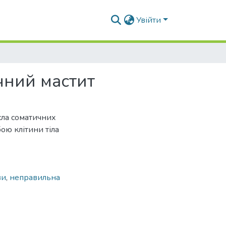
Увійти
чний мастит
исла соматичних
бою клітини тіла
ви
,
неправильна