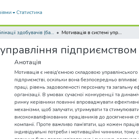
ріями
Статистика
Публікації здобувачів (бакалаврів. магістрів, аспірантів)
Мотивація в системі управління підприємством
і управління підприємством
Анотація
Мотивація є невід'ємною складовою управлінського
підприємстві, оскільки вона безпосередньо впливає
праці, рівень задоволеності персоналу та загальну 
організації. В умовах сучасної конкуренції та динам
ринку керівники повинні впроваджувати ефективні
механізми, щоб залучати, утримувати та стимулюват
висококваліфікованих працівників до досягнення ст
компанії. Проте важливо пам’ятати, що кожен праці
індивідуальні потреби і мотиваційні чинники, тому 