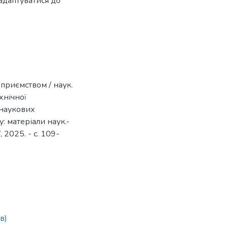
адаптуватися до
дприємством / наук.
хнічної
 наукових
: матеріали наук.-
 2025. - с. 109-
в)