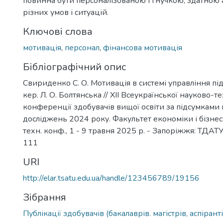
повинна бути персоналізованою і гнучкою, здатною 
різних умов і ситуацій.
Ключові слова
мотивація
,
персонал
,
фінансова мотивація
Бібліографічний опис
Свириденко С. О. Мотивація в системі управління пі
кер. Л. О. Болтянська // ХІІ Всеукраїнської науково-те
конференції здобувачів вищої освіти за підсумками
досліджень 2024 року. Факультет економіки і бізнесу
техн. конф., 1 - 9 травня 2025 р. - Запоріжжя: ТДАТУ,
111
URI
http://elar.tsatu.edu.ua/handle/123456789/19156
Зібрання
Публікації здобувачів (бакалаврів. магістрів, аспіранті