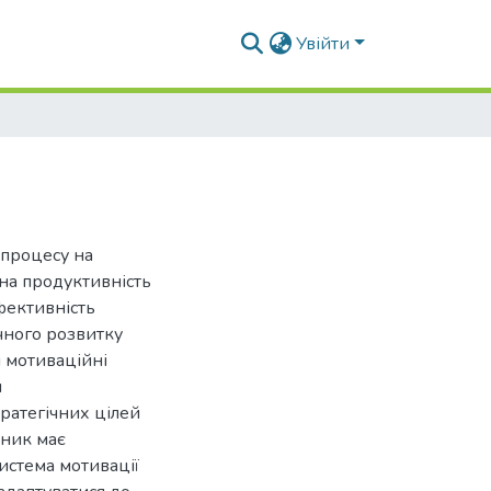
Увійти
 процесу на
 на продуктивність
ефективність
ічного розвитку
 мотиваційні
и
ратегічних цілей
вник має
система мотивації