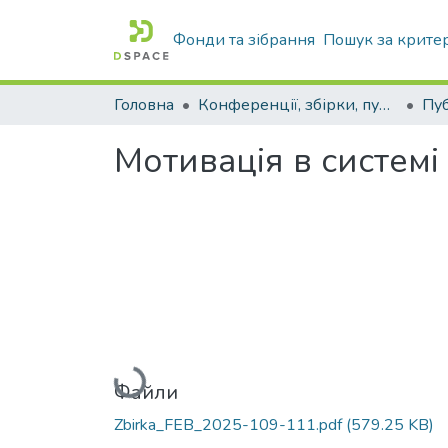
Фонди та зібрання
Пошук за крите
Головна
Конференції, збірки, публікації молодих вчених і здобувачів : магістрів, бакалаврів, аспірантів.
Мотивація в систем
Вантажиться...
Файли
Zbirka_FEB_2025-109-111.pdf
(579.25 KB)