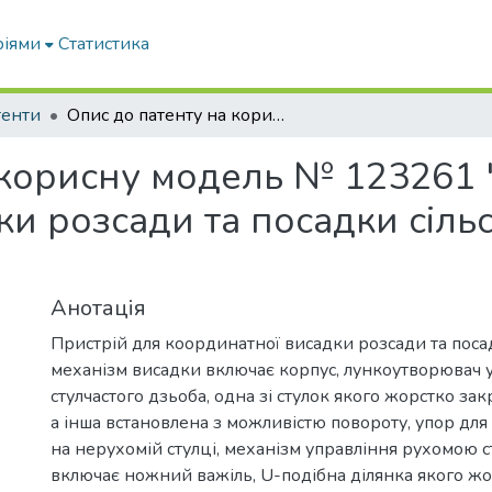
ріями
Статистика
тенти
Опис до патенту на корисну модель № 123261 "Пристрій для координатної висадки розсади та посадки сільськогосподарських культур"
 корисну модель № 123261 
ки розсади та посадки сіл
Анотація
Пристрій для координатної висадки розсади та поса
механізм висадки включає корпус, лункоутворювач у
стулчастого дзьоба, одна зі стулок якого жорстко зак
а інша встановлена з можливістю повороту, упор для 
на нерухомій стулці, механізм управління рухомою 
включає ножний важіль, U-подібна ділянка якого жо