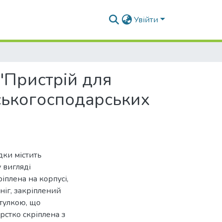
Увійти
"Пристрій для
ьськогосподарських
дки містить
 вигляді
ріплена на корпусі,
ніг, закріплений
стулкою, що
рстко скріплена з