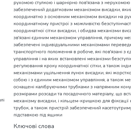
рухомою стулкою і шарнірно пов'язана з нерухомою 
забезпечений додатковим механізмом висадки, яки
координатно з основним механізмом висадки на р
координатному пристрої з можливістю безступінчас
координатної сітки висадки, і обидва механізми ви
зв'язані єдиним механізмом управління, причому м
забезпечені індивідуальними механізмами переведе
транспортного положення в робоче, які пов'язані з
управління і на яких встановлені механізми безступі
регулювання кроку координатної сітки, а також інд
механізмами ущільнення лунок висадки, які жорстко 
собою і з єдиним механізмом управління, а також м
оснащені калібруючими трубками з напрямним конус
розмірами розсади та посадочного матеріалу, що вст
лі
механізму висадки, і кільцем-кришкою для фіксації
трубок, а також пристрій забезпечений касетоутриму
підставкою під ящики
Ключові слова