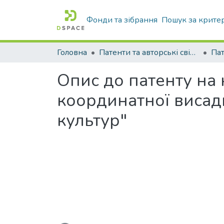
Фонди та зібрання
Пошук за крите
Головна
Патенти та авторські свідоцтва
Па
Опис до патенту на
координатної висад
культур"