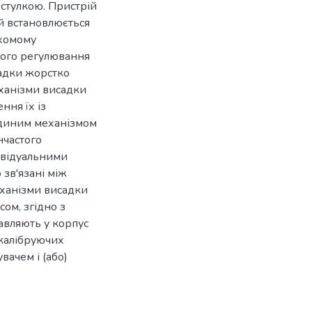
стулкою. Пристрій
й встановлюється
ухомому
того регулювання
садки жорстко
еханізми висадки
ння їх із
 єдиним механізмом
нчастого
ивідуальними
зв'язані між
еханізми висадки
ом, згідно з
авляють у корпус
 калібруючих
вачем і (або)