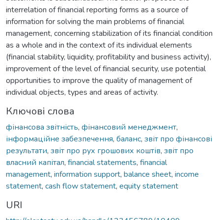
interrelation of financial reporting forms as a source of
information for solving the main problems of financial
management, concerning stabilization of its financial condition
as a whole and in the context of its individual elements
(financial stability, liquidity, profitability and business activity),
improvement of the level of financial security, use potential
opportunities to improve the quality of management of
individual objects, types and areas of activity.
Ключові слова
фінансова звітність
,
фінансовий менеджмент
,
інформаційне забезпечення
,
баланс
,
звіт про фінансові
результати
,
звіт про рух грошових коштів
,
звіт про
власний капітал
,
financial statements
,
financial
management
,
information support
,
balance sheet
,
income
statement
,
cash flow statement
,
equity statement
URI