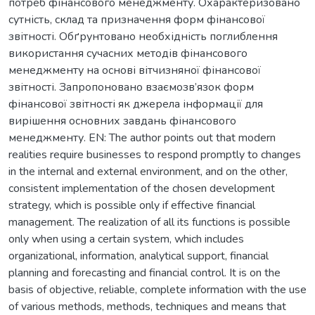
потреб фінансового менеджменту. Охарактеризовано
сутність, склад та призначення форм фінансової
звітності. Обґрунтовано необхідність поглиблення
використання сучасних методів фінансового
менеджменту на основі вітчизняної фінансової
звітності. Запропоновано взаємозв’язок форм
фінансової звітності як джерела інформації для
вирішення основних завдань фінансового
менеджменту. EN: The author points out that modern
realities require businesses to respond promptly to changes
in the internal and external environment, and on the other,
consistent implementation of the chosen development
strategy, which is possible only if effective financial
management. The realization of all its functions is possible
only when using a certain system, which includes
organizational, information, analytical support, financial
planning and forecasting and financial control. It is on the
basis of objective, reliable, complete information with the use
of various methods, methods, techniques and means that