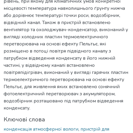
рівень, при якому для кліматичних умов конкретної
місцевості температура навколишнього ґрунту нижча
або дорівнює температурі точки роси, водозбірник,
відвідний канал. Також в пристрій встановлено
вентилятор та охолоджувач-конденсатор, виконаний у
вигляді холодних пластин термоелектричного
перетворювача на основі ефекту Пельтьє, які
розміщено в потоці повітря підвідного каналу з
патрубком відведення конденсату в його нижній
частині, у відвідному каналі встановлено
повітряпідігрівач, виконаний у вигляді гарячих пластин
термоелектричного перетворювача на основі ефекту
Пельтьє, для живлення яких встановлено сонячний
фотоелектричний перетворювач з акумулятором,
водозбірник розташовано під патрубком відведення
конденсату.
Ключові слова
конденсація атмосферної вологи
,
пристрій для