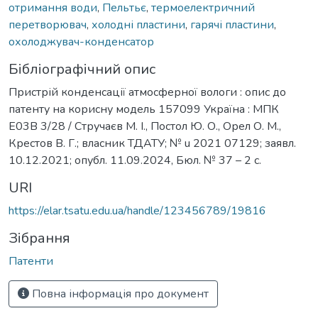
отримання води
,
Пельтьє
,
термоелектричний
перетворювач
,
холодні пластини
,
гарячі пластини
,
охолоджувач-конденсатор
Бібліографічний опис
Пристрій конденсації атмосферної вологи : опис до
патенту на корисну модель 157099 Україна : МПК
E03B 3/28 / Стручаєв М. І., Постол Ю. О., Орел О. М.,
Крестов В. Г.; власник ТДАТУ; № u 2021 07129; заявл.
10.12.2021; опубл. 11.09.2024, Бюл. № 37 – 2 с.
URI
https://elar.tsatu.edu.ua/handle/123456789/19816
Зібрання
Патенти
Повна інформація про документ