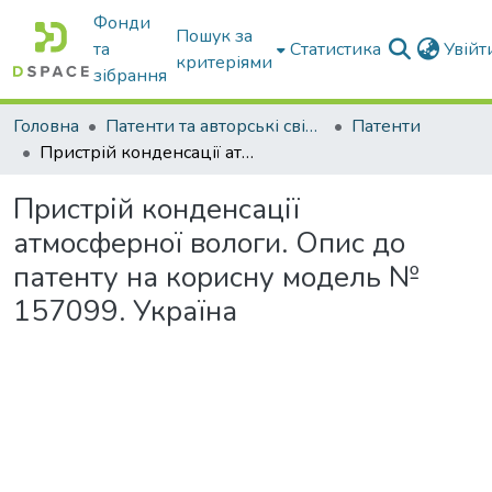
Фонди
Пошук за
та
Статистика
Увій
критеріями
зібрання
Головна
Патенти та авторські свідоцтва
Патенти
Пристрій конденсації атмосферної вологи. Опис до патенту на корисну модель № 157099. Україна
Пристрій конденсації
атмосферної вологи. Опис до
патенту на корисну модель №
157099. Україна