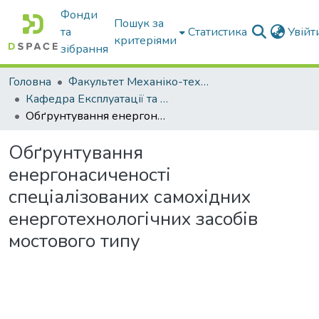
Фонди
Пошук за
та
Статистика
Увій
критеріями
зібрання
Головна
Факультет Механіко-технологічний
Кафедра Експлуатації та технічного сервісу машин
Обґрунтування енергонасиченості спеціалізованих самохідних енерготехнологічних засобів мостового типу
Обґрунтування
енергонасиченості
спеціалізованих самохідних
енерготехнологічних засобів
мостового типу