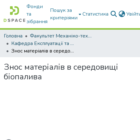
Фонди
Пошук за
та
Статистика
Увій
критеріями
зібрання
Головна
Факультет Механіко-технологічний
Кафедра Експлуатації та технічного сервісу машин
Знос матеріалів в середовищі біопалива
Знос матеріалів в середовищі
біопалива