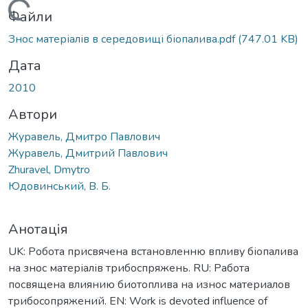
Вантажиться...
Файли
Знос матеріалів в середовищі біопалива.pdf
(747.01 KB)
Дата
2010
Автори
Журавель, Дмитро Павлович
Журавель, Дмитрий Павлович
Zhuravel, Dmytro
Юдовинський, В. Б.
Анотація
UK: Робота присвячена встановленню впливу біопалива
на знос матеріалів трибоспряжень. RU: Работа
посвящена влиянию биотоплива на износ материалов
трибосопряжений. EN: Work is devoted influence of