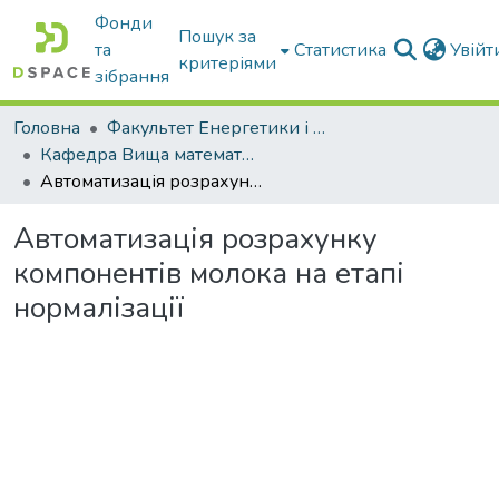
Фонди
Пошук за
та
Статистика
Увій
критеріями
зібрання
Головна
Факультет Енергетики і комп'ютерних технологій
Кафедра Вища математика та фізика
Автоматизація розрахунку компонентів молока на етапі нормалізації
Автоматизація розрахунку
компонентів молока на етапі
нормалізації