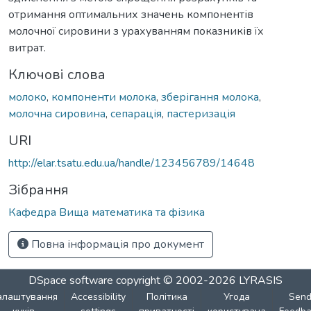
отримання оптимальних значень компонентів
молочної сировини з урахуванням показників їх
витрат.
Ключові слова
молоко
,
компоненти молока
,
зберігання молока
,
молочна сировина
,
сепарація
,
пастеризація
URI
http://elar.tsatu.edu.ua/handle/123456789/14648
Зібрання
Кафедра Вища математика та фізика
Повна інформація про документ
DSpace software
copyright © 2002-2026
LYRASIS
алаштування
Accessibility
Політика
Угода
Sen