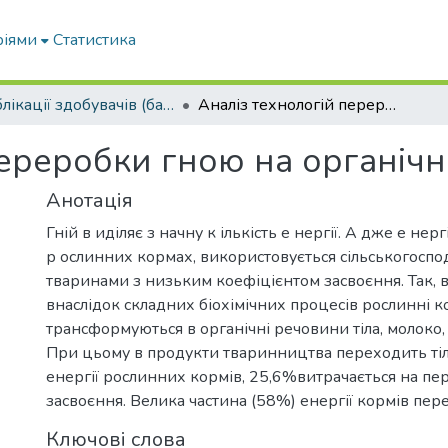
ріями
Статистика
Публікації здобувачів (бакалаврів. магістрів, аспірантів)
Аналіз технологій переробки гною на органічне паливо
переробки гною на органіч
Анотація
Гній в иділяє з начну к ількість е нергії. А дже е нергі
р ослинних кормах, використовується сільськогосп
тваринами з низьким коефіцієнтом засвоєння. Так, в
внаслідок складних біохімічних процесів рослинні 
трансформуються в органічні речовини тіла, молоко, 
При цьому в продукти тваринництва переходить тіл
енергії рослинних кормів, 25,6%витрачається на пе
засвоєння. Велика частина (58%) енергії кормів пере
Ключові слова