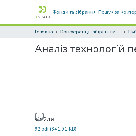
Фонди та зібрання
Пошук за крите
Головна
Конференції, збірки, публікації молодих вчених і здобувачів : магістрів, бакалаврів, аспірантів.
Аналіз технологій 
Вантажиться...
Файли
92.pdf
(341.91 KB)