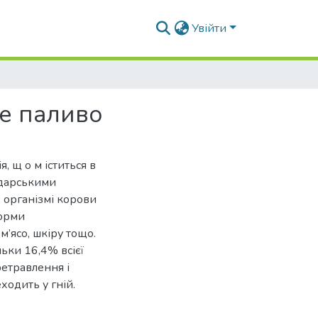
Увійти
не паливо
я, щ о м іститься в
одарськими
 організмі корови
корми
м’ясо, шкіру тощо.
ьки 16,4% всієї
ретравлення і
ходить у гній.