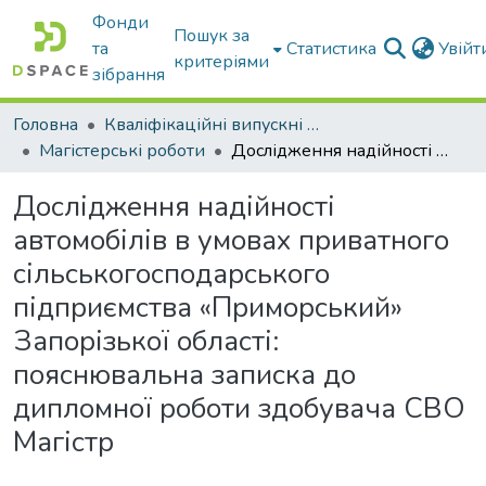
Фонди
Пошук за
та
Статистика
Увій
критеріями
зібрання
Головна
Кваліфікаційні випускні роботи бакалаврів і магістрів
Магістерські роботи
Дослідження надійності автомобілів в умовах приватного сільськогосподарського підприємства «Приморський» Запорізької області: пояснювальна записка до дипломної роботи здобувача СВО Магістр
Дослідження надійності
автомобілів в умовах приватного
сільськогосподарського
підприємства «Приморський»
Запорізької області:
пояснювальна записка до
дипломної роботи здобувача СВО
Магістр