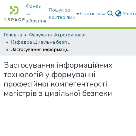
Фонди
Пошук за
та
Статистика
Увій
критеріями
зібрання
Головна
Факультет Агротехнологій та екології
Кафедра Цивільна безпека
Застосування інформаційних технологій у формуванні професійної компетентності магістрів з цивільної безпеки
Застосування інформаційних
технологій у формуванні
професійної компетентності
магістрів з цивільної безпеки