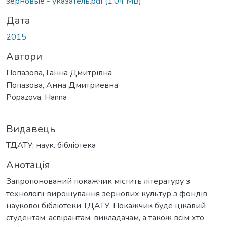
зерновые - указатель.pdf
(1.04 MB)
Дата
2015
Автори
Попазова, Ганна Дмитрівна
Попазова, Анна Дмитриевна
Popazova, Hanna
Видавець
ТДАТУ; наук. бібліотека
Анотація
Запропонований покажчик містить літературу з
технології вирощування зернових культур з фондів
наукової бібліотеки ТДАТУ. Покажчик буде цікавий
студентам, аспірантам, викладачам, а також всім хто