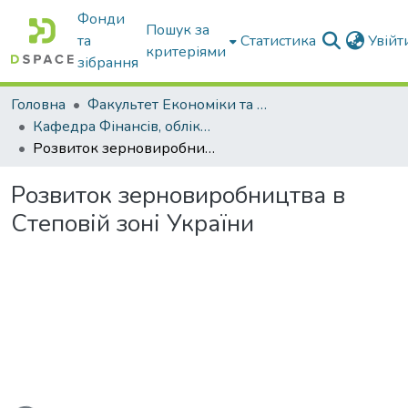
Фонди
Пошук за
та
Статистика
Увій
критеріями
зібрання
Головна
Факультет Економіки та бізнесу
Кафедра Фінансів, обліку і оподаткування
Розвиток зерновиробництва в Степовій зоні України
Розвиток зерновиробництва в
Степовій зоні України