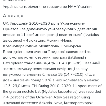
Українське теріологічне товариство НАН України
Анотація
UK: Упродовж 2010–2020 рр. в Українському
Приазов`ї за допомогою ультразвукових детекторів
виявлено 11 особин вечірниці велетенської (Nyctalus
lasiopterus) у 4 локаціях: Асканія-Нова,
Красноперекопськ, Мелітополь, Приморськ.
Вірогідність визначення її видової належності за
допомогою комп`ютерних програм BatSound і
BatExplorer становила 86,4 % ± 0,43 (83–88). Зазвичай
частота імпульсу велетенської вечірниці за піку
потужності становить близько 18 (14,7–20,0) кГц, а
довжина хвилі понад 90 % з них коливалась у межах
12,3–23,0 мсек. EN: During 2010–2020, 11 speci-mens of
the greater noctule bat (Nyctalus lasiopterus) was recorded
in 4 locations of the Ukraini-an Azov Sea region using
ultrasound detectors: Askania-Nova, Krasnoperekopsk,