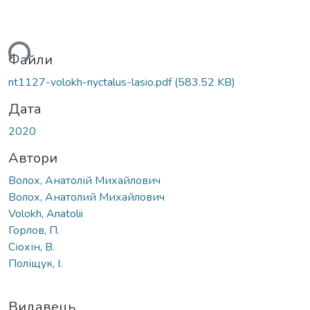
ься...
Файли
nt1127-volokh-nyctalus-lasio.pdf
(583.52 KB)
Дата
2020
Автори
Волох, Анатолій Михайлович
Волох, Анатолий Михайлович
Volokh, Anatolii
Горлов, П.
Сіохін, В.
Поліщук, І.
Видавець