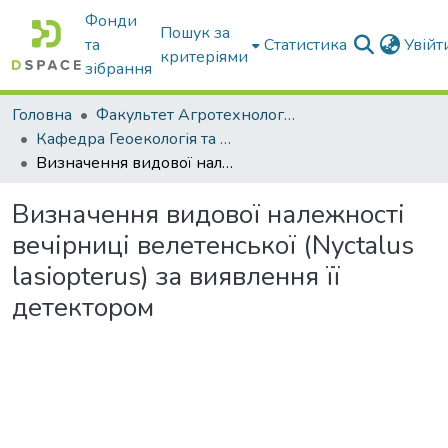
Фонди
Пошук за
та
Статистика
Увій
критеріями
зібрання
Головна
Факультет Агротехнологій та екології
Кафедра Геоекологія та землеустрій
Визначення видової належності вечірниці велетенської (Nyctalus lasiopterus) за виявлення її детектором
Визначення видової належності
вечірниці велетенської (Nyctalus
lasiopterus) за виявлення її
детектором