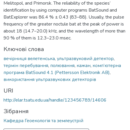
Melitopol, and Primorsk. The reliability of the species’
identification by using computer programs BatSound and
BatExplorer was 86.4 % ± 0.43 (83–88). Usually, the pulse
frequency of the greater noctule bat at the peak of power is
about 18 (14.7–20.0) kHz, and the wavelength of more than
90 % of them is 12.3–23.0 msec.
Ключові слова
вечірниця велетенська
,
ультразвуковий детектор
,
термін перебування
,
полювання
,
кажан
,
комп’ютерна
програма BatSound 4.1 (Pettersson Elektronik АВ)
,
використання ультразвукових детекторів
URI
http://elar.tsatu.edu.ua/handle/123456789/14606
Зібрання
Кафедра Геоекологія та землеустрій