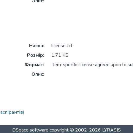
Опис:
Назва:
license.txt
Розмір:
1.71 KB
Формат:
Item-specific license agreed upon to s
Опис:
 аспірантів)
DSpace software
copyright © 2002-2026
LYRASIS