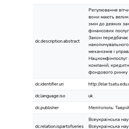
Регулювання вітчи
вони мають велики
змін до деяких з
фінансових послуг
Закон передбачає 
dc.description.abstract
накопичувального
механізмів і упра
Нацкомфінпослуг п
компаній, кредитни
фондового ринку 
dc.identifier.uri
http://elar.tsatu.
dc.language.iso
uk
dc.publisher
Мелітополь: Тавр
Всеукраїнська нау
dc.relation.ispartofseries
Всеукраїнська нау