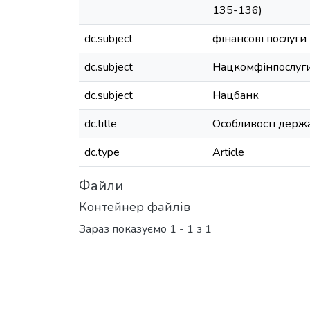
135-136)
dc.subject
фінансові послуги
dc.subject
Нацкомфінпослуг
dc.subject
Нацбанк
dc.title
Особливості держа
dc.type
Article
Файли
Контейнер файлів
Зараз показуємо
1 - 1 з 1