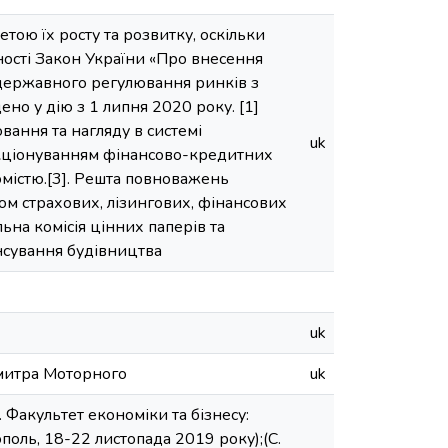
тою їх росту та розвитку, оскільки
ності Закон України «Про внесення
 державного регулювання ринків з
но у дію з 1 липня 2020 року. [1]
ання та нагляду в системі
uk
нкціонуванням фінансово-кредитних
омістю.[3]. Решта повноважень
м страхових, лізингових, фінансових
ьна комісія цінних паперів та
сування будівництва
uk
Дмитра Моторного
uk
 Факультет економіки та бізнесу:
поль, 18-22 листопада 2019 року);(С.