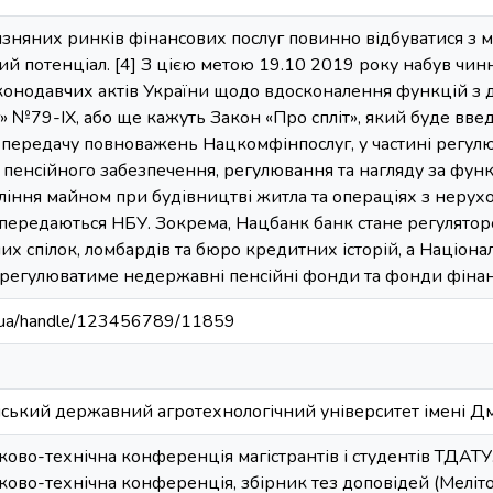
зняних ринків фінансових послуг повинно відбуватися з ме
й потенціал. [4] З цією метою 19.10 2019 року набув чин
аконодавчих актів України щодо вдосконалення функцій з
» №79-IX, або ще кажуть Закон «Про спліт», який буде введе
передачу повноважень Нацкомфінпослуг, у частині регулюв
 пенсійного забезпечення, регулювання та нагляду за фу
вління майном при будівництві житла та операціях з нерух
ередаються НБУ. Зокрема, Нацбанк банк стане регуляторо
х спілок, ломбардів та бюро кредитних історій, а Націонал
регулюватиме недержавні пенсійні фонди та фонди фінан
edu.ua/handle/123456789/11859
ійський державний агротехнологічний університет імені 
ково-технічна конференція магістрантів і студентів ТДАТУ.
ково-технічна конференція, збірник тез доповідей (Меліто