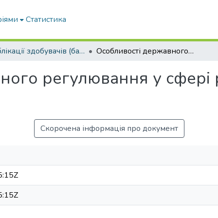
ріями
Статистика
Публікації здобувачів (бакалаврів. магістрів, аспірантів)
Особливості державного регулювання у сфері ринків фінансових послуг України
ного регулювання у сфері 
Скорочена інформація про документ
5:15Z
5:15Z