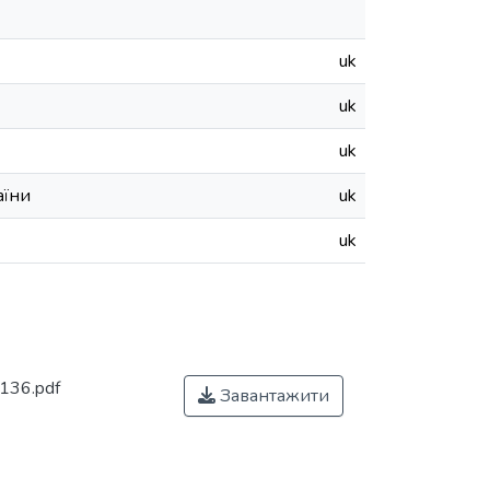
uk
uk
uk
аїни
uk
uk
136.pdf
Завантажити