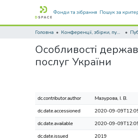
Фонди та зібрання
Пошук за крите
Головна
Конференції, збірки, публікації молодих вчених і здобувачів : магістрів, бакалаврів, аспірантів.
Особливості держав
послуг України
dc.contributor.author
Мазурова, І. В.
dc.date.accessioned
2020-09-09T12:0
dc.date.available
2020-09-09T12:0
dc.date.issued
2019