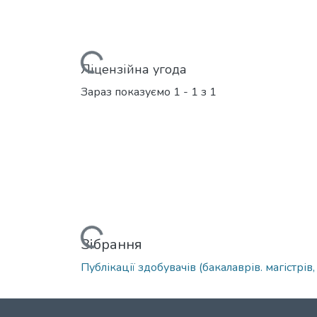
Вантажиться...
Ліцензійна угода
Зараз показуємо
1 - 1 з 1
Вантажиться...
Зібрання
Публікації здобувачів (бакалаврів. магістрів,