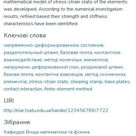
mathematical model of stress-strain state of the elements
was developed. According to the numerical investigation
results, refined based their strength and stiffness
characteristics have been identified.
Ключові слова
напряженно-деформированное состояние
,
разделительный штамп
,
базовая плита
,
контактное
взаимодействие
,
метод конечных элементов
,
напружено-деформований стан
,
розділовий штамп
,
базова плита
,
контактна взаємодія
,
метод скінченних
елементів
,
stress-strain state
,
shearing stamp
,
base plates
,
contact interaction
,
finite-element method
URI
http://elar.tsatu.edu.ua/handle/123456789/7722
Зібрання
Кафедра Вища математика та фізика