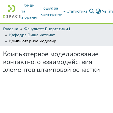
Фонди
Пошук за
та
Статистика
Увій
критеріями
зібрання
Головна
Факультет Енергетики і комп'ютерних технологій
Кафедра Вища математика та фізика
Компьютерное моделирование контактного взаимодействия элементов штамповой оснастки
Компьютерное моделирование
контактного взаимодействия
элементов штамповой оснастки