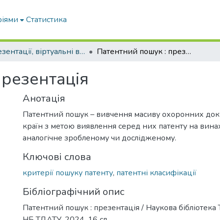
ріями
Статистика
Презентації, віртуальні виставки наукової бібліотеки
Патентний пошук : презентація
презентація
Анотація
Патентний пошук – вивчення масиву охоронних док
країн з метою виявлення серед них патенту на винах
аналогічне зробленому чи дослідженому.
Ключові слова
критерії пошуку патенту
,
патентні класифікації
Бібліографічний опис
Патентний пошук : презентація / Наукова бібліотек
НБ ТДАТУ, 2024. 16 сл.