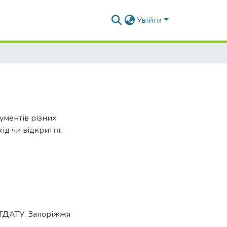
Увійти
ументів різних
ід чи відкриття,
а ТДАТУ. Запоріжжя