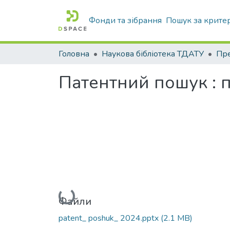
Фонди та зібрання
Пошук за крите
Головна
Наукова бібліотека ТДАТУ
Патентний пошук : 
Вантажиться...
Файли
patent_ poshuk_ 2024.pptx
(2.1 MB)