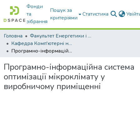
Фонди
Пошук за
та
Статистика
Увій
критеріями
зібрання
Головна
Факультет Енергетики і комп'ютерних технологій
Кафедра Комп'ютерні науки
Програмно-інформаційна система оптимізації мікроклімату у виробничому приміщенні
Програмно-інформаційна система
оптимізації мікроклімату у
виробничому приміщенні