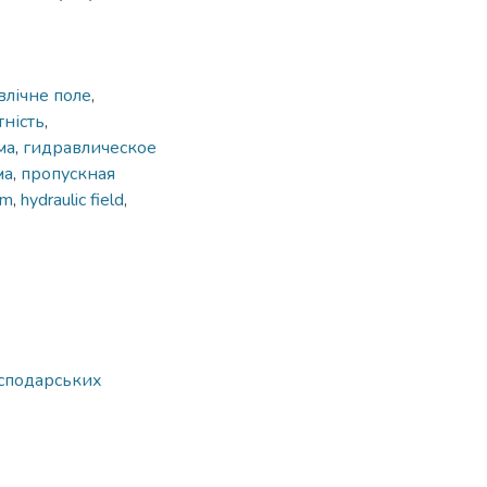
влічне поле
,
тність
,
ма
,
гидравлическое
ма
,
пропускная
em
,
hydraulic field
,
осподарських