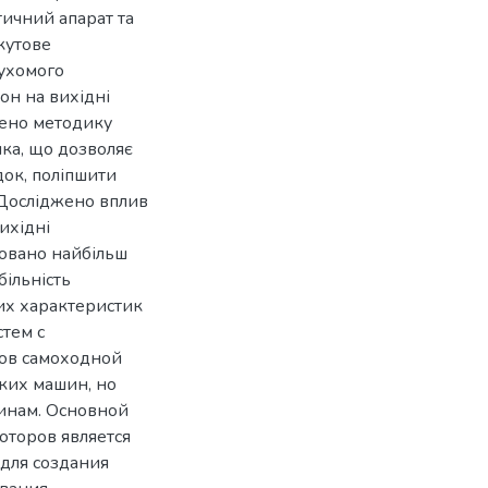
ичний апарат та
кутове
рухомого
он на вихідні
лено методику
ка, що дозволяє
док, поліпшити
 Досліджено вплив
ихідні
овано найбільш
більність
них характеристик
тем с
ов самоходной
ких машин, но
инам. Основной
оторов является
для создания