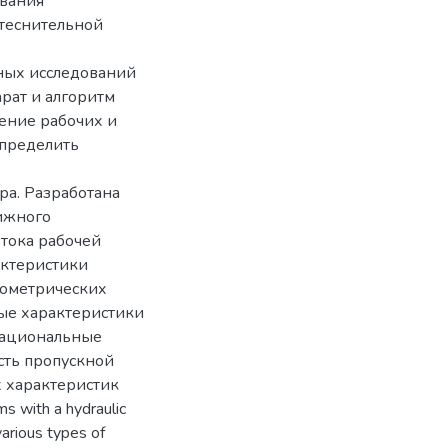
ования
ытеснительной
нных исследований
рат и алгоритм
ение рабочих и
определить
ра. Разработана
ижного
отока рабочей
актеристики
еометрических
ые характеристики
рациональные
сть пропускной
 характеристик
 with a hydraulic
various types of