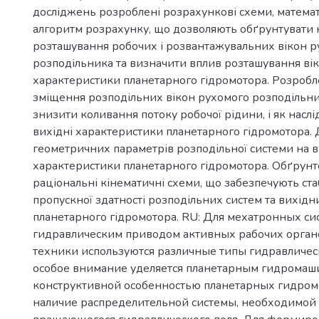
досліджень розроблені розрахункові схеми, математ
алгоритм розрахунку, що дозволяють обґрунтувати 
розташування робочих і розвантажувальних вікон 
розподільника та визначити вплив розташування вік
характеристики планетарного гідромотора. Розроб
зміщення розподільних вікон рухомого розподільни
знизити коливання потоку робочої рідини, і як наслі
вихідні характеристики планетарного гідромотора.
геометричних параметрів розподільної системи на в
характеристики планетарного гідромотора. Обґрунт
раціональні кінематичні схеми, що забезпечують ста
пропускної здатності розподільних систем та вихід
планетарного гідромотора. RU: Для мехатронных сис
гидравлическим приводом активных рабочих орган
техники используются различные типы гидравличес
особое внимание уделяется планетарным гидромаш
конструктивной особенностью планетарных гидром
наличие распределительной системы, необходимой 