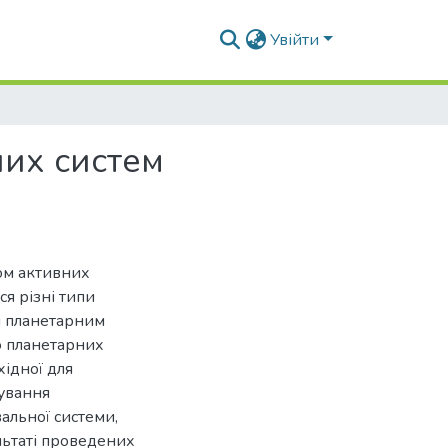
Увійти
них систем
ом активних
я різні типи
ся планетарним
ю планетарних
хідної для
мування
альної системи,
льтаті проведених