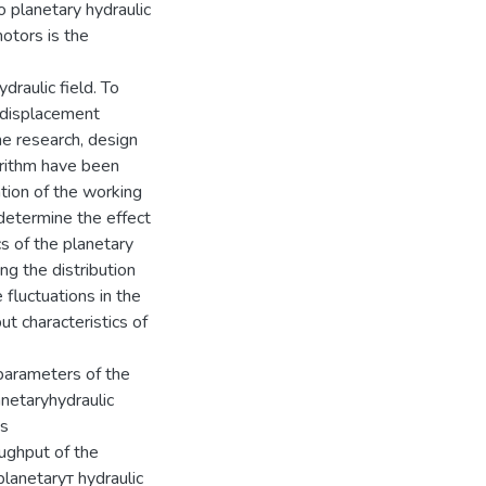
o planetary hydraulic
otors is the
draulic field. To
e displacement
he research, design
orithm have been
ation of the working
determine the effect
cs of the planetary
ng the distribution
fluctuations in the
ut characteristics of
 parameters of the
anetaryhydraulic
es
oughput of the
planetaryт hydraulic