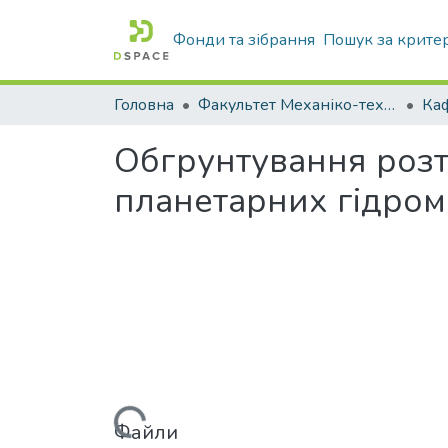
Фонди та зібрання
Пошук за крите
Головна
Факультет Механіко-технологічний
Обгрунтування розт
планетарних гідро
Вантажиться...
Файли