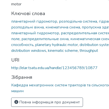
motor
Ключові слова
планетарний гідромотор
,
розподільна система
,
гідра
розподільні вікна
,
кінематична схема
,
пропускна зда
планетарный гидромотор
,
распределительная систе
поле
,
распределительные окна
,
кинематическая схе
способность
,
planetary hydraulic motor
,
distribution syst
distribution windows
,
kinematic scheme
,
throughput
URI
http://elar.tsatu.edu.ua/handle/123456789/10877
Зібрання
Кафедра мехатронних систем тракторів та сільског
машин
Повна інформація про документ