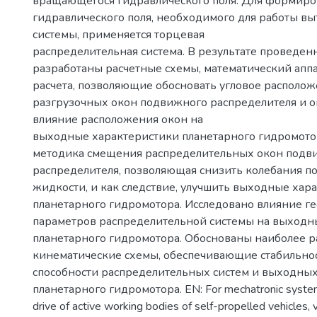
вращающегося гидравлического поля. Для формир
гидравлического поля, необходимого для работы в
системы, применяется торцевая
распределительная система. В результате проведе
разработаны расчетные схемы, математический аппа
расчета, позволяющие обосновать угловое располож
разгрузочных окон подвижного распределителя и 
влияние расположения окон на
выходные характеристики планетарного гидромото
методика смещения распределительных окон подв
распределителя, позволяющая снизить колебания п
жидкости, и как следствие, улучшить выходные хар
планетарного гидромотора. Исследовано влияние г
параметров распределительной системы на выходн
планетарного гидромотора. Обоснованы наиболее 
кинематические схемы, обеспечивающие стабильно
способности распределительных систем и выходных
планетарного гидромотора. EN: For mechatronic systems
drive of active working bodies of self-propelled vehicles, 