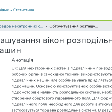
ріями
Статистика
Кафедра мехатронних систем тракторів та сільскогосподарських машин
Обгрунтування розташування вікон розподільних систем планетарних гідромашин
ашування вікон розподіль
машин
Анотація
UK: Для мехатронних систем з гідравлічним привод
робочих органів самохідної техніки використовуютьс
гідравлічних машин, але особлива увага приділяєть
гідромашин. Основною конструктивною особливіст
гідромоторів є наявність розподільної системи, необ
створення обертового гідравлічного поля. Для фор
гідравлічного поля, необхідного для роботи витискув
застосовується торцева розподільна система. В резу