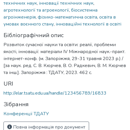
технічних наук
,
інновації технічних наук
,
агротехнології та агроекології
,
біосистемна
агроінженерія
,
фізико-математична освіта
,
освіта в
умовах воєнного стану
,
інноваційні технології в освіті
Бібліографічний опис
Розвиток сучасної науки та освіти: реалії, проблеми
якості, інновації: матеріали ІV Міжнародної наук.-практ.
інтернет-конф. (м. Запоріжжя, 29-31 травня 2023 р.) /
[за наук. ред. С. В. Кюрчев, В. О. Радкевич, В. М. Кюрчев
та інш.]. Запоріжжя : ТДАТУ, 2023. 462 с.
URI
http://elar.tsatu.edu.ua/handle/123456789/16833
Зібрання
Конференції ТДАТУ
Повна інформація про документ