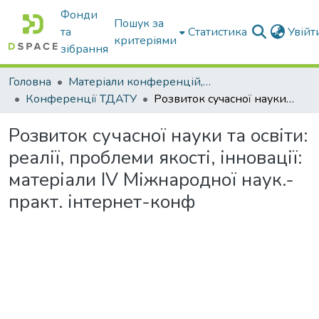
Фонди
Пошук за
та
Статистика
Увій
критеріями
зібрання
Головна
Матеріали конференцій, збірники ТДАТУ
Конференції ТДАТУ
Розвиток сучасної науки та освіти: реалії, проблеми якості, інновації: матеріали ІV Міжнародної наук.-практ. інтернет-конф
Розвиток сучасної науки та освіти:
реалії, проблеми якості, інновації:
матеріали ІV Міжнародної наук.-
практ. інтернет-конф