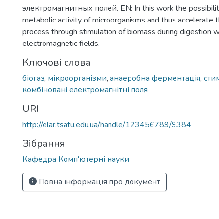
электромагнитных полей. EN: In this work the possibility
metabolic activity of microorganisms and thus accelerate 
process through stimulation of biomass during digestion
electromagnetic fields.
Ключові слова
біогаз
,
мікроорганізми
,
анаеробна ферментація
,
сти
комбіновані електромагнітні поля
URI
http://elar.tsatu.edu.ua/handle/123456789/9384
Зібрання
Кафедра Комп'ютерні науки
Повна інформація про документ