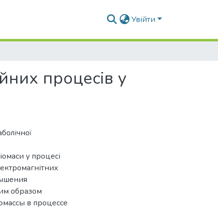
Увійти
йних процесів у
аболічної
іомаси у процесі
лектромагнітних
вышения
ким образом
омассы в процессе
х