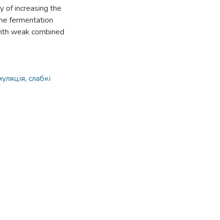
 of increasing the
the fermentation
 with weak combined
муляція
,
слабкі