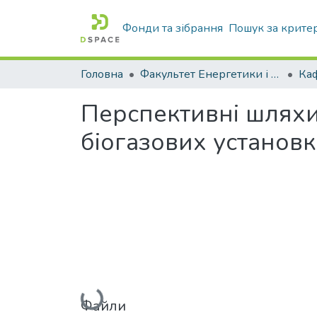
Фонди та зібрання
Пошук за крите
Головна
Факультет Енергетики і комп'ютерних технологій
Перспективні шляхи
біогазових установк
Вантажиться...
Файли