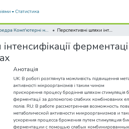
ріями
Статистика
Кафедра Комп'ютерні науки
Перспективні шляхи інтенсифікації ферментаційних процесів у біогазових установках
 інтенсифікації ферментаці
ах
Анотація
UK: В роботі розглянута можливість підвищення мет
активності мікроорганізмів і таким чином
прискорення процесу бродіння шляхом стимуляція б
ферментації за допомогою слабких комбінованих е
полів. RU: В работе рассмотренная возможность по
метаболической активности микроорганизмов и та
ускорения процесса брожения путем стимуляция би
ферментации с помощью слабых комбинированны