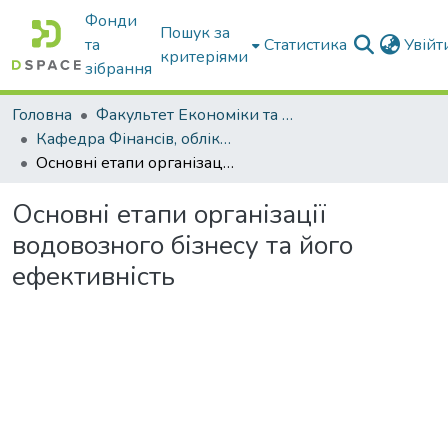
Фонди
Пошук за
та
Статистика
Увій
критеріями
зібрання
Головна
Факультет Економіки та бізнесу
Кафедра Фінансів, обліку і оподаткування
Основні етапи організації водовозного бізнесу та його ефективність
Основні етапи організації
водовозного бізнесу та його
ефективність