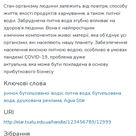
Стан організму людини залежить від повітря, способу
життя, якості продуктів харчування, а також питної
води. Забруднена питна вода згубно впливає на
здоров’я людини. Вона є найпростішим
хімічним компонентом живої матерії, яка об’єднує усі
організми, які населяють нашу планету. Забезпечення
населення якісною питною водою, особливо в умовах
пандемії COVID-19, проблема дуже
актуальна, яка може бути покладена в основу
прибуткового бізнесу
Ключові слова
ринок бутильованої води
,
питна вода
,
бутильована
вода
,
друкована реклама
,
Аgua Star
URI
http://elar.tsatu.edu.ua/handle/123456789/12999
Зібрання