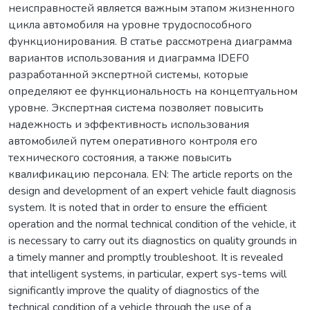
неисправностей является важным этапом жизненного
цикла автомобиля на уровне трудоспособного
функционирования. В статье рассмотрена диаграмма
вариантов использования и диаграмма IDEF0
разработанной экспертной системы, которые
определяют ее функциональность на концептуальном
уровне. Экспертная система позволяет повысить
надежность и эффективность использования
автомобилей путем оперативного контроля его
технического состояния, а также повысить
квалификацию персонала. EN: The article reports on the
design and development of an expert vehicle fault diagnosis
system. It is noted that in order to ensure the efficient
operation and the normal technical condition of the vehicle, it
is necessary to carry out its diagnostics on quality grounds in
a timely manner and promptly troubleshoot. It is revealed
that intelligent systems, in particular, expert sys-tems will
significantly improve the quality of diagnostics of the
technical condition of a vehicle through the use of a