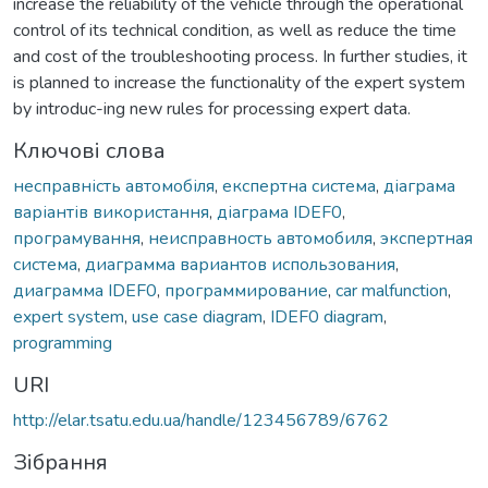
increase the reliability of the vehicle through the operational
control of its technical condition, as well as reduce the time
and cost of the troubleshooting process. In further studies, it
is planned to increase the functionality of the expert system
by introduc-ing new rules for processing expert data.
Ключові слова
несправність автомобіля
,
експертна система
,
діаграма
варіантів використання
,
діаграма IDEF0
,
програмування
,
неисправность автомобиля
,
экспертная
система
,
диаграмма вариантов использования
,
диаграмма IDEF0
,
программирование
,
car malfunction
,
expert system
,
use case diagram
,
IDEF0 diagram
,
programming
URI
http://elar.tsatu.edu.ua/handle/123456789/6762
Зібрання