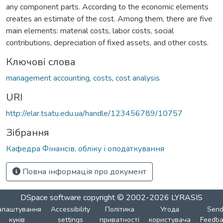
any component parts. According to the economic elements
creates an estimate of the cost. Among them, there are five
main elements: material costs, labor costs, social
contributions, depreciation of fixed assets, and other costs.
Ключові слова
management accounting
,
costs
,
cost analysis
URI
http://elar.tsatu.edu.ua/handle/123456789/10757
Зібрання
Кафедра Фінансів, обліку і оподаткування
Повна інформація про документ
DSpace software
copyright © 2002-2026
LYRASIS
алаштування
Accessibility
Політика
Угода
Sen
куків
settings
приватності
користувача
Feedba