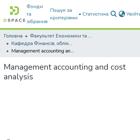
Фонди
Пошук за
та
Статистика
Увій
критеріями
зібрання
Головна
Факультет Економіки та бізнесу
Кафедра Фінансів, обліку і оподаткування
Management accounting and cost analysis
Management accounting and cost
analysis