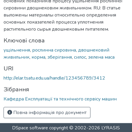
основних показників процесу ущільнення рослинної
сировини двошнековим живильником. RU: В статье
выложены материалы относительно определения
основных показателей процесса уплотнения
растительного сырья двошнековым питателем.
Ключові слова
ущільнення
,
рослинна сировина
,
двошнековий
живильник
,
корма
,
зберігання
,
силос
,
зелена маса
URI
http://elar.tsatu.edu.ua/handle/123456789/3412
Зібрання
Кафедра Експлуатації та технічного сервісу машин
Повна інформація про документ
DSpace software
copyright © 2002-2026
LYRASIS