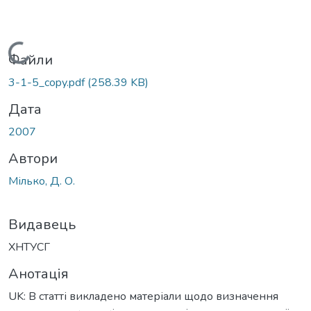
Вантажиться...
Файли
3-1-5_copy.pdf
(258.39 KB)
Дата
2007
Автори
Мілько, Д. О.
Видавець
ХНТУСГ
Анотація
UK: В статті викладено матеріали щодо визначення