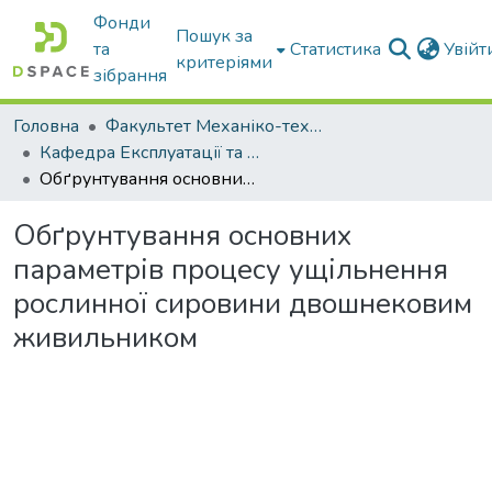
Фонди
Пошук за
та
Статистика
Увій
критеріями
зібрання
Головна
Факультет Механіко-технологічний
Кафедра Експлуатації та технічного сервісу машин
Обґрунтування основних параметрів процесу ущільнення рослинної сировини двошнековим живильником
Обґрунтування основних
параметрів процесу ущільнення
рослинної сировини двошнековим
живильником