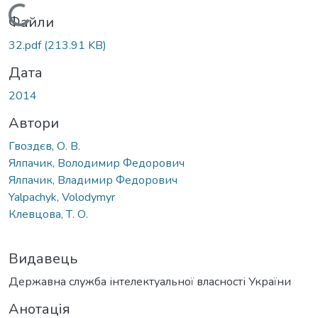
Вантажиться...
Файли
32.pdf
(213.91 KB)
Дата
2014
Автори
Гвоздєв, О. В.
Ялпачик, Володимир Федорович
Ялпачик, Владимир Федорович
Yalpachyk, Volodymyr
Клевцова, Т. О.
Видавець
Державна служба інтелектуальної власності України
Анотація