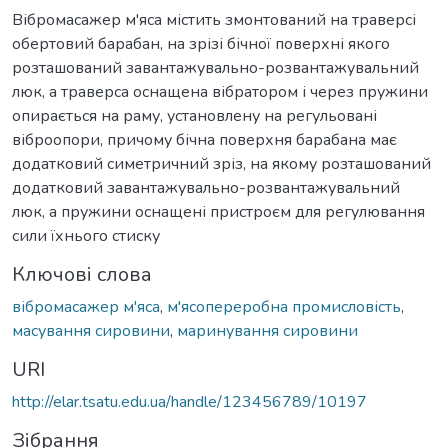
Вібромасажер м'яса містить змонтований на траверсі
обертовий барабан, на зрізі бічної поверхні якого
розташований завантажувально-розвантажувальний
люк, а траверса оснащена вібратором і через пружини
опирається на раму, установлену на регульовані
віброопори, причому бічна поверхня барабана має
додатковий симетричний зріз, на якому розташований
додатковий завантажувально-розвантажувальний
люк, а пружини оснащені пристроєм для регулювання
сили їхнього стиску
Ключові слова
вібромасажер м'яса
,
м'ясопереробна промисловість
,
масування сировини
,
маринування сировини
URI
http://elar.tsatu.edu.ua/handle/123456789/10197
Зібрання