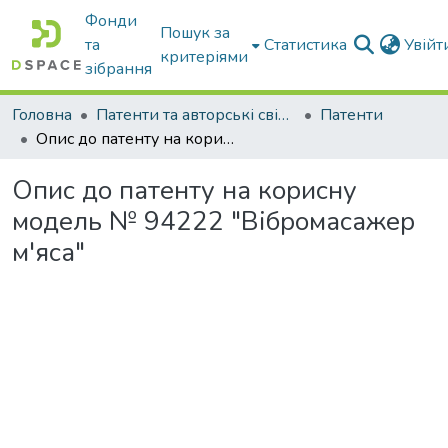
Фонди
Пошук за
та
Статистика
Увій
критеріями
зібрання
Головна
Патенти та авторські свідоцтва
Патенти
Опис до патенту на корисну модель № 94222 "Вібромасажер м'яса"
Опис до патенту на корисну
модель № 94222 "Вібромасажер
м'яса"