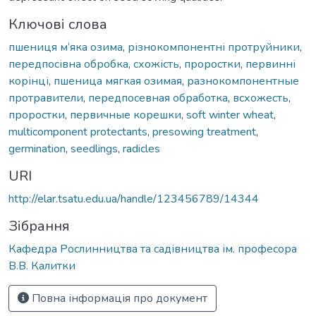
Ключові слова
пшениця м’яка озима
,
різнокомпонентні протруйники
,
передпосівна обробка
,
схожість
,
проростки
,
первинні
корінці
,
пшеница мягкая озимая
,
разнокомпонентные
протравители
,
передпосевная обработка
,
всхожесть
,
проростки
,
первичные корешки
,
soft winter wheat
,
multicomponent protectants
,
presowing treatment
,
germination
,
seedlings
,
radicles
URI
http://elar.tsatu.edu.ua/handle/123456789/14344
Зібрання
Кафедра Рослинництва та садівництва ім. професора
В.В. Калитки
Повна інформація про документ