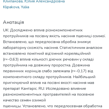
Клипакова, Юлия Александровна
Klipakova, Yuliia
Анотація
UK: Досліджено вплив різнокомпонентних
протруйників на посівну якість насіння пшениці озимої.
Встановлено, що передпосівна обробка знижує
лабораторну схожість насіння. Статистичним аналізом
встановлено помітний від’ємний кореляційний
(r=-0,63) вплив кількості діючих речовин у складі
протруйника на довжину проростка. Довжина
первинних корінців слабо залежала (r=-0,17) від
компонентного складу протруйників. Найбільший
пригнічуючий вплив на посівні якості насіння мав
препарат Кантаріс. RU: Исследовано влияние
разнокомпонентных протравителей на посевное
качество семян озимой
пшеницы. Установлено, что передпосевная обработка