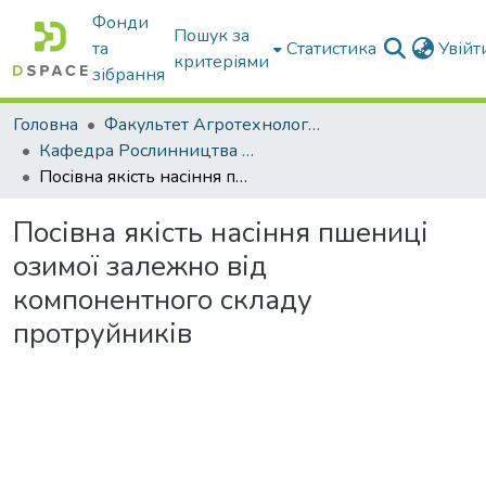
Фонди
Пошук за
та
Статистика
Увій
критеріями
зібрання
Головна
Факультет Агротехнологій та екології
Кафедра Рослинництва та садівництва ім. професора В.В. Калитки
Посівна якість насіння пшениці озимої залежно від компонентного складу протруйників
Посівна якість насіння пшениці
озимої залежно від
компонентного складу
протруйників