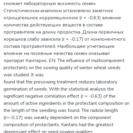
снижает лабораторную всхожесть семян.
Статистическим анализом установлено заметное
отрицательное корреляционное (r = -0,63) влияние
количества действующих веществ в составе
протравителя на длину проростка. Длина первичных
корешков слабо зависела (r = -0,17) от компонентного
состава протравителей. Наибольшее угнетающее
влияние на посевные качества семян оказывал
препарат Кантарис. EN: The influence of multicomponent
protectants on the sowing quality of winter wheat seeds
was studied. It was
found that the presowing treatment reduces laboratory
germination of seeds. With the statistical analysis the
significant negative correlation effect (r = -0.63) of the
amount of active ingredients in the protectant composition on
the length of the seedling was found. The radicle length
(r=-0,17) was weakly dependent on the component
composition of protectants. Kantaris had the greatest
depressant effect on seed sowing qualities.